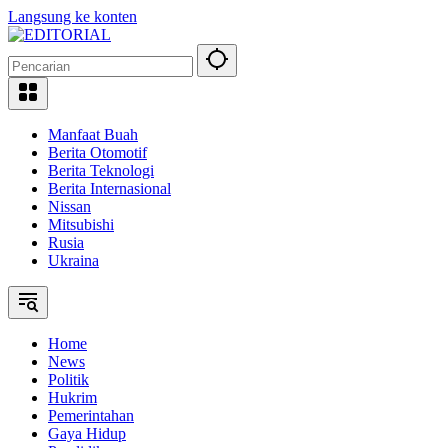
Langsung ke konten
Manfaat Buah
Berita Otomotif
Berita Teknologi
Berita Internasional
Nissan
Mitsubishi
Rusia
Ukraina
Home
News
Politik
Hukrim
Pemerintahan
Gaya Hidup