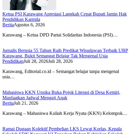
Ketua PSI Karawang Apresiasi Langkah Cepat Bupati Jamin Hak
Pendidikan Karmila
Berita
Agustus 6, 2026
Karawang – Ketua DPD Partai Solidaritas Indonesia (PSI)…
Jurnalis Berusia 55 Tahun Raih Predikat Wisudawan Terbaik UBP
Karawang, Bukti Semangat Belajar Tak Mengenal Usia
Pendidikan
Juli 28, 2026
Juli 28, 2026
Karawang, Editorial.co.id – Semangat belajar tanpa mengenal
usia…
Mahasiswa KKN Unsika Buka Pojok Literasi di Desa Kemiri,
Manfaatkan Jadwal Mengaji Anak
Berita
Juli 21, 2026
Karawang – Mahasiswa Kuliah Kerja Nyata (KKN) Kelompok…
Ramai Dugaan Kolektif Pembelian LKS Lewat Korlas, Kepala