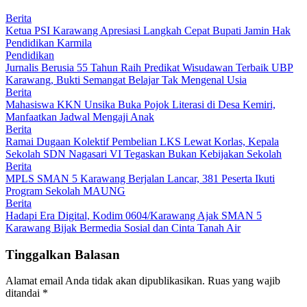
Berita
Ketua PSI Karawang Apresiasi Langkah Cepat Bupati Jamin Hak
Pendidikan Karmila
Pendidikan
Jurnalis Berusia 55 Tahun Raih Predikat Wisudawan Terbaik UBP
Karawang, Bukti Semangat Belajar Tak Mengenal Usia
Berita
Mahasiswa KKN Unsika Buka Pojok Literasi di Desa Kemiri,
Manfaatkan Jadwal Mengaji Anak
Berita
Ramai Dugaan Kolektif Pembelian LKS Lewat Korlas, Kepala
Sekolah SDN Nagasari VI Tegaskan Bukan Kebijakan Sekolah
Berita
MPLS SMAN 5 Karawang Berjalan Lancar, 381 Peserta Ikuti
Program Sekolah MAUNG
Berita
Hadapi Era Digital, Kodim 0604/Karawang Ajak SMAN 5
Karawang Bijak Bermedia Sosial dan Cinta Tanah Air
Tinggalkan Balasan
Alamat email Anda tidak akan dipublikasikan.
Ruas yang wajib
ditandai
*