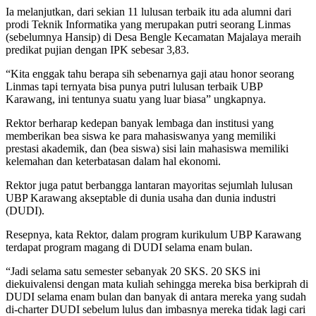
Ia melanjutkan, dari sekian 11 lulusan terbaik itu ada alumni dari
prodi Teknik Informatika yang merupakan putri seorang Linmas
(sebelumnya Hansip) di Desa Bengle Kecamatan Majalaya meraih
predikat pujian dengan IPK sebesar 3,83.
“Kita enggak tahu berapa sih sebenarnya gaji atau honor seorang
Linmas tapi ternyata bisa punya putri lulusan terbaik UBP
Karawang, ini tentunya suatu yang luar biasa” ungkapnya.
Rektor berharap kedepan banyak lembaga dan institusi yang
memberikan bea siswa ke para mahasiswanya yang memiliki
prestasi akademik, dan (bea siswa) sisi lain mahasiswa memiliki
kelemahan dan keterbatasan dalam hal ekonomi.
Rektor juga patut berbangga lantaran mayoritas sejumlah lulusan
UBP Karawang akseptable di dunia usaha dan dunia industri
(DUDI).
Resepnya, kata Rektor, dalam program kurikulum UBP Karawang
terdapat program magang di DUDI selama enam bulan.
“Jadi selama satu semester sebanyak 20 SKS. 20 SKS ini
diekuivalensi dengan mata kuliah sehingga mereka bisa berkiprah di
DUDI selama enam bulan dan banyak di antara mereka yang sudah
di-charter DUDI sebelum lulus dan imbasnya mereka tidak lagi cari