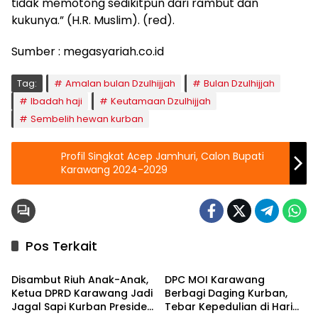
tidak memotong sedikitpun dari rambut dan
kukunya.” (H.R. Muslim). (red).
Sumber : megasyariah.co.id
Tag:
Amalan bulan Dzulhijjah
Bulan Dzulhijjah
Ibadah haji
Keutamaan Dzulhijjah
Sembelih hewan kurban
Profil Singkat Acep Jamhuri, Calon Bupati
Karawang 2024-2029
Pos Terkait
Berita
Berita
Disambut Riuh Anak-Anak,
DPC MOI Karawang
Ketua DPRD Karawang Jadi
Berbagi Daging Kurban,
Jagal Sapi Kurban Presiden
Tebar Kepedulian di Hari
Berita
Berita