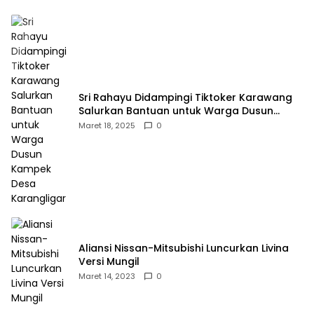
Sri Rahayu Didampingi Tiktoker Karawang
Salurkan Bantuan untuk Warga Dusun
Kampek Desa Karangligar
Maret 18, 2025
0
Aliansi Nissan-Mitsubishi Luncurkan Livina
Versi Mungil
Maret 14, 2023
0