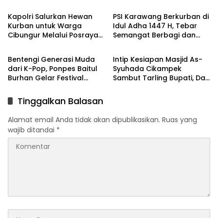
Prabowo
Raya Iduladha 1447 H
Kapolri Salurkan Hewan
PSI Karawang Berkurban di
Kurban untuk Warga
Idul Adha 1447 H, Tebar
Cibungur Melalui Posraya
Semangat Berbagi dan
Berita
Berita
Indonesia dan ROK Jabar
Keikhlasan
Bentengi Generasi Muda
Intip Kesiapan Masjid As-
dari K-Pop, Ponpes Baitul
Syuhada Cikampek
Burhan Gelar Festival
Sambut Tarling Bupati, Dari
Hadroh Nusantara
Wayang Golek hingga CKG
Tinggalkan Balasan
Alamat email Anda tidak akan dipublikasikan.
Ruas yang
wajib ditandai
*