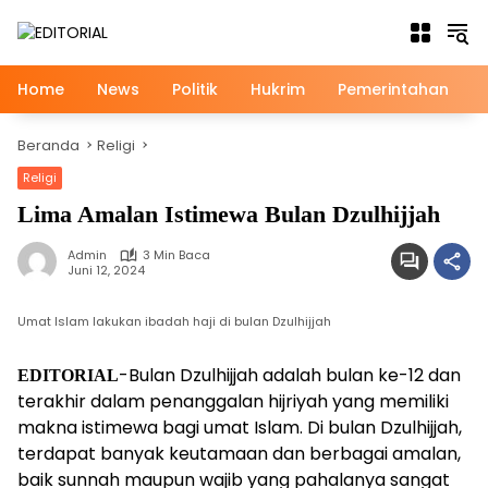
Langsung
ke
konten
Home
News
Politik
Hukrim
Pemerintahan
Beranda
Religi
Religi
Lima Amalan Istimewa Bulan Dzulhijjah
Admin
3 Min Baca
Juni 12, 2024
Umat Islam lakukan ibadah haji di bulan Dzulhijjah
-Bulan Dzulhijjah adalah bulan ke-12 dan
EDITORIAL
terakhir dalam penanggalan hijriyah yang memiliki
makna istimewa bagi umat Islam. Di bulan Dzulhijjah,
terdapat banyak keutamaan dan berbagai amalan,
baik sunnah maupun wajib yang pahalanya sangat