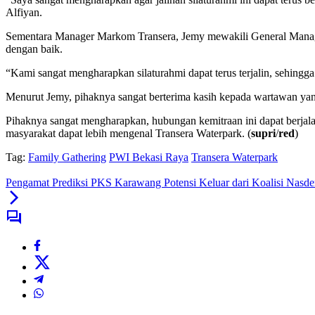
Alfiyan.
Sementara Manager Markom Transera, Jemy mewakili General Manager 
dengan baik.
“Kami sangat mengharapkan silaturahmi dapat terus terjalin, sehingga
Menurut Jemy, pihaknya sangat berterima kasih kepada wartawan yan
Pihaknya sangat mengharapkan, hubungan kemitraan ini dapat berjala
masyarakat dapat lebih mengenal Transera Waterpark. (
supri
/
red
)
Tag:
Family Gathering
PWI Bekasi Raya
Transera Waterpark
Pengamat Prediksi PKS Karawang Potensi Keluar dari Koalisi Nasd