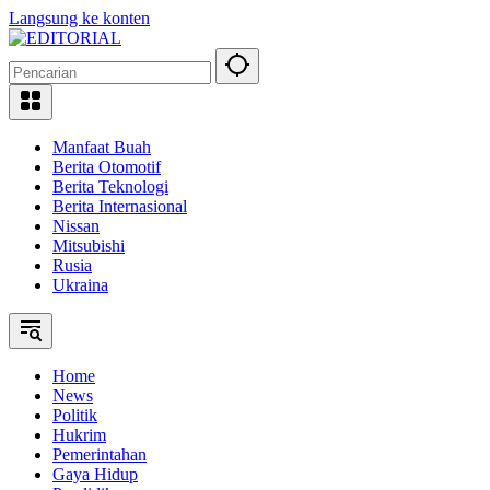
Langsung ke konten
Manfaat Buah
Berita Otomotif
Berita Teknologi
Berita Internasional
Nissan
Mitsubishi
Rusia
Ukraina
Home
News
Politik
Hukrim
Pemerintahan
Gaya Hidup