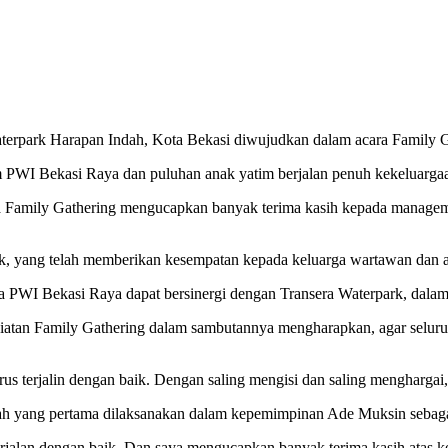
Waterpark Harapan Indah, Kota Bekasi diwujudkan dalam acara Family 
m PWI Bekasi Raya dan puluhan anak yatim berjalan penuh kekeluarga
Family Gathering mengucapkan banyak terima kasih kepada manageme
k, yang telah memberikan kesempatan kepada keluarga wartawan dan an
PWI Bekasi Raya dapat bersinergi dengan Transera Waterpark, dalam 
atan Family Gathering dalam sambutannya mengharapkan, agar seluruh
rus terjalin dengan baik. Dengan saling mengisi dan saling menghargai,
alah yang pertama dilaksanakan dalam kepemimpinan Ade Muksin sebag
berjalan dengan baik. Dan saya mengucapkan banyak terima kasih atas 