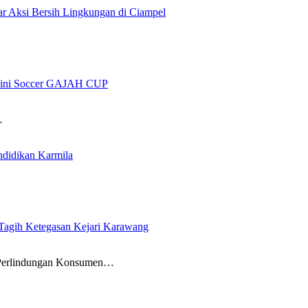
 Aksi Bersih Lingkungan di Ciampel
 Mini Soccer GAJAH CUP
…
ndidikan Karmila
gih Ketegasan Kejari Karawang
erlindungan Konsumen…