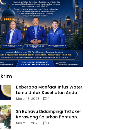
krim
Beberapa Manfaat Infus Water
Lemo Untuk Kesehatan Anda
Maret 13, 2023
1
Sri Rahayu Didampingi Tiktoker
Karawang Salurkan Bantuan
untuk Warga Dusun Kampek
Maret 18, 2025
0
Desa Karangligar