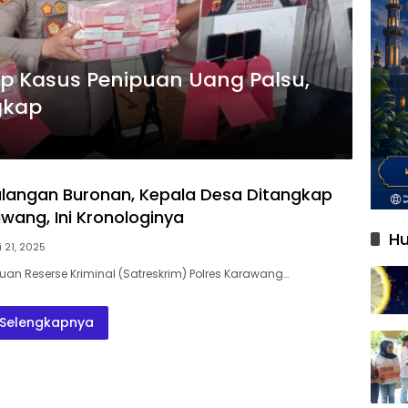
p Kasus Penipuan Uang Palsu,
gkap
alangan Buronan, Kepala Desa Ditangkap
wang, Ini Kronologinya
Hu
i 21, 2025
an Reserse Kriminal (Satreskrim) Polres Karawang…
Selengkapnya