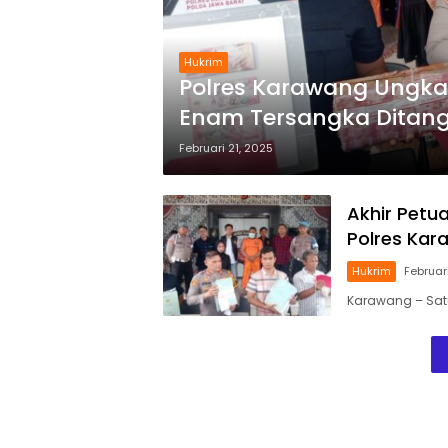
Hukrim
Polres Karawang Ungka
Enam Tersangka Ditan
Februari 21, 2025
Akhir Petu
Polres Kara
Hukrim
Februar
Karawang – Satu