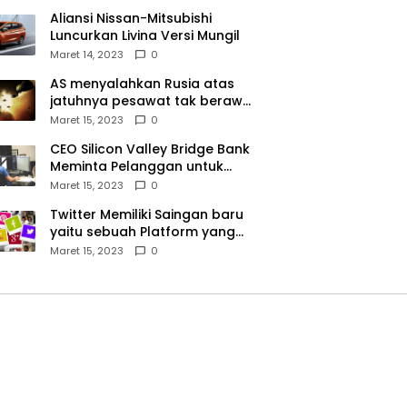
Aliansi Nissan-Mitsubishi
Luncurkan Livina Versi Mungil
Maret 14, 2023
0
AS menyalahkan Rusia atas
jatuhnya pesawat tak berawak
di Laut Hitam, Moskow
Maret 15, 2023
0
menyangkal
CEO Silicon Valley Bridge Bank
Meminta Pelanggan untuk
menyetor ulang dana Mereka
Maret 15, 2023
0
Twitter Memiliki Saingan baru
yaitu sebuah Platform yang
dibuat oleh Meta
Maret 15, 2023
0