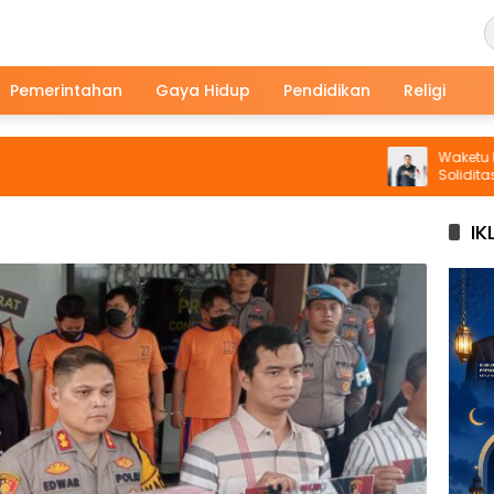
Pemerintahan
Gaya Hidup
Pendidikan
Religi
Waketu DPD PS
Soliditas Den
GAJAH CUP
IK