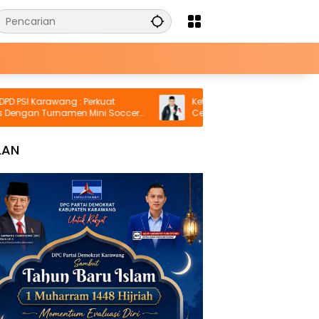
I Karawang : Perkuat
Ketua PSI Karawang Apresiasi Lan
gan Turnamen Mini Soccer
Cepat Bupati Jamin Hak Pendidika
Karmila
LAN