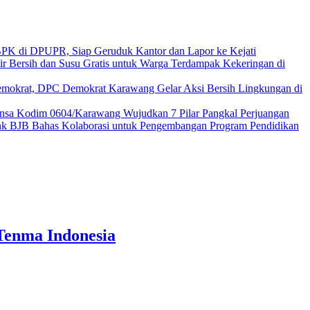
K di DPUPR, Siap Geruduk Kantor dan Lapor ke Kejati
r Bersih dan Susu Gratis untuk Warga Terdampak Kekeringan di
mokrat, DPC Demokrat Karawang Gelar Aksi Bersih Lingkungan di
insa Kodim 0604/Karawang Wujudkan 7 Pilar Pangkal Perjuangan
k BJB Bahas Kolaborasi untuk Pengembangan Program Pendidikan
Tenma Indonesia