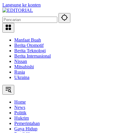
Langsung ke konten
Manfaat Buah
Berita Otomotif
Berita Teknologi
Berita Internasional
Nissan
Mitsubishi
Rusia
Ukraina
Home
News
Politik
Hukrim
Pemerintahan
Gaya Hidup