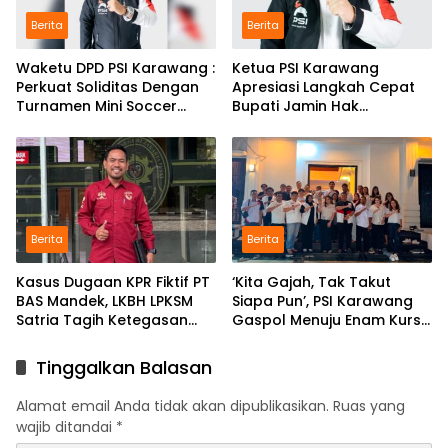
Berita
Berita
Waketu DPD PSI Karawang :
Ketua PSI Karawang
Perkuat Soliditas Dengan
Apresiasi Langkah Cepat
Turnamen Mini Soccer
Bupati Jamin Hak
GAJAH CUP
Pendidikan Karmila
Berita
Berita
Kasus Dugaan KPR Fiktif PT
‘Kita Gajah, Tak Takut
BAS Mandek, LKBH LPKSM
Siapa Pun’, PSI Karawang
Satria Tagih Ketegasan
Gaspol Menuju Enam Kursi
Kejari Karawang
DPRD
Tinggalkan Balasan
Alamat email Anda tidak akan dipublikasikan.
Ruas yang
wajib ditandai
*