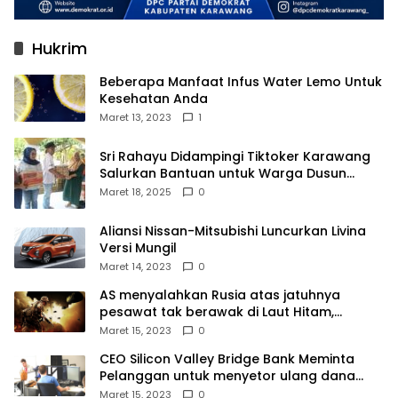
Hukrim
Beberapa Manfaat Infus Water Lemo Untuk
Kesehatan Anda
Maret 13, 2023
1
Sri Rahayu Didampingi Tiktoker Karawang
Salurkan Bantuan untuk Warga Dusun
Kampek Desa Karangligar
Maret 18, 2025
0
Aliansi Nissan-Mitsubishi Luncurkan Livina
Versi Mungil
Maret 14, 2023
0
AS menyalahkan Rusia atas jatuhnya
pesawat tak berawak di Laut Hitam,
Moskow menyangkal
Maret 15, 2023
0
CEO Silicon Valley Bridge Bank Meminta
Pelanggan untuk menyetor ulang dana
Mereka
Maret 15, 2023
0