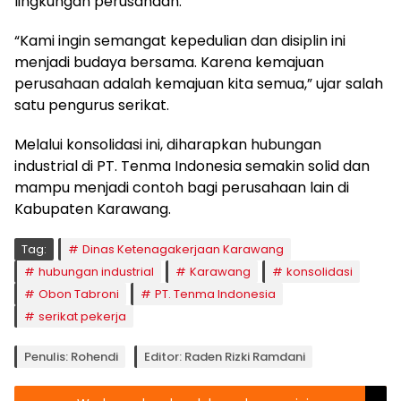
lingkungan perusahaan.
“Kami ingin semangat kepedulian dan disiplin ini
menjadi budaya bersama. Karena kemajuan
perusahaan adalah kemajuan kita semua,” ujar salah
satu pengurus serikat.
Melalui konsolidasi ini, diharapkan hubungan
industrial di PT. Tenma Indonesia semakin solid dan
mampu menjadi contoh bagi perusahaan lain di
Kabupaten Karawang.
Tag:
Dinas Ketenagakerjaan Karawang
hubungan industrial
Karawang
konsolidasi
Obon Tabroni
PT. Tenma Indonesia
serikat pekerja
Penulis: Rohendi
Editor: Raden Rizki Ramdani