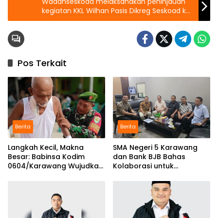
Wadanseskoad melaksanakan peninjauan
kegiatan KKL Wilhan Pasis Dikreg Seskoad ke
Dapur SPPG
Pos Terkait
Berita
Berita
Langkah Kecil, Makna
SMA Negeri 5 Karawang
Besar: Babinsa Kodim
dan Bank BJB Bahas
0604/Karawang Wujudkan
Kolaborasi untuk
7 Pilar Pangkal Perjuangan
Pengembangan Program
Pendidikan