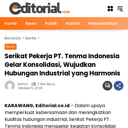
Langsung
ke
konten
Home
News
Politik
Hukrim
Pemerintahan
Beranda
Berita
Berita
Serikat Pekerja PT. Tenma Indonesia
Gelar Konsolidasi, Wujudkan
Hubungan Industrial yang Harmonis
Admin
2 Min Baca
Oktober 5, 2025
KARAWANG, Editorial.co.id
– Dalam upaya
memperkuat kebersamaan dan meningkatkan
kualitas hubungan industrial, Serikat Pekerja PT.
Tenma Indonesia menggelar kegiatan Konsolidasi