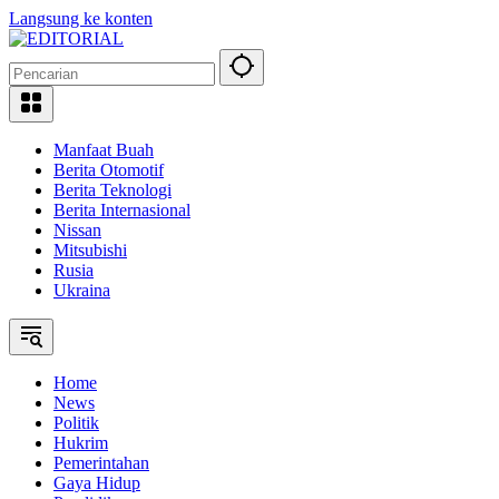
Langsung ke konten
Manfaat Buah
Berita Otomotif
Berita Teknologi
Berita Internasional
Nissan
Mitsubishi
Rusia
Ukraina
Home
News
Politik
Hukrim
Pemerintahan
Gaya Hidup