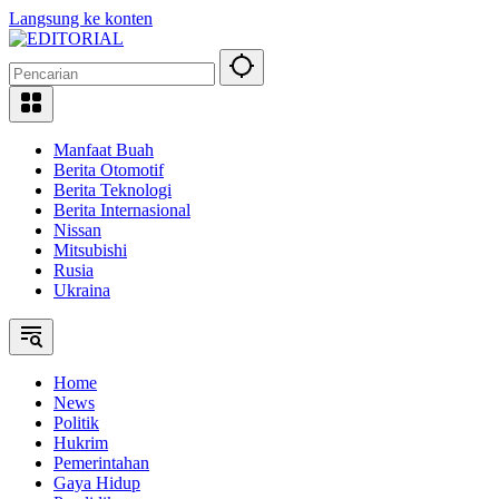
Langsung ke konten
Manfaat Buah
Berita Otomotif
Berita Teknologi
Berita Internasional
Nissan
Mitsubishi
Rusia
Ukraina
Home
News
Politik
Hukrim
Pemerintahan
Gaya Hidup