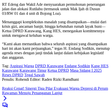
RT Edeng dan Wakil Ade menyuarakan permohonan penerangan
jalan dan alokasi Rutilahu (termasuk untuk Mak Ijah di Dusun
03/RW 01 dan 4 unit di Bojong Loa).
Menanggapi kompleksitas masalah yang disampaikan—mulai dari
krisis gizi, ancaman banjir, hingga kebutuhan rumah layak huni—
Ketua DPRD Karawang, Kang HES, menegaskan komitmennya
untuk mengawal keluhan warga.
“Kami akan memastikan bahwa seluruh aspirasi yang disampaikan
hari ini akan kami perjuangkan,” tegas H. Endang Sodikin, menutup
agenda reses dengan janji tindak lanjut dalam kebijakan legislatif
dan anggaran.
Tag:
Aspirasi Warga
DPRD Karawang
Endang Sodikin
Kang HES
Karawang
Karawang Timur
Ketua DPRD
Masa Sidang I 2025
Reses DPRD
Tegal Sawah
Penulis: Rohendi
Editor: Raden Rizki Ramdhani
Reaksi Cepat! Sinergi Tiga Pilar Evakuasi Warga Depresi di Perum
Rawamas Menuju Penanganan Lanjut