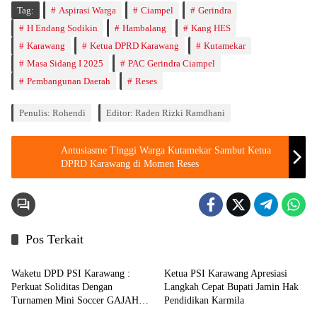
Tag:
Aspirasi Warga
Ciampel
Gerindra
H Endang Sodikin
Hambalang
Kang HES
Karawang
Ketua DPRD Karawang
Kutamekar
Masa Sidang I 2025
PAC Gerindra Ciampel
Pembangunan Daerah
Reses
Penulis: Rohendi
Editor: Raden Rizki Ramdhani
Antusiasme Tinggi Warga Kutamekar Sambut Ketua
DPRD Karawang di Momen Reses
Pos Terkait
Berita
Berita
Waketu DPD PSI Karawang :
Ketua PSI Karawang Apresiasi
Perkuat Soliditas Dengan
Langkah Cepat Bupati Jamin Hak
Turnamen Mini Soccer GAJAH
Pendidikan Karmila
Berita
Berita
CUP