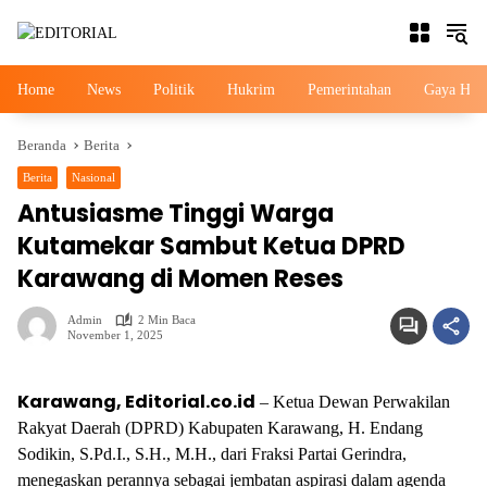
Langsung
ke
konten
Home
News
Politik
Hukrim
Pemerintahan
Gaya Hid
Beranda
Berita
Berita
Nasional
Antusiasme Tinggi Warga
Kutamekar Sambut Ketua DPRD
Karawang di Momen Reses
Admin
2 Min Baca
November 1, 2025
Karawang, Editorial.co.id
– Ketua Dewan Perwakilan
Rakyat Daerah (DPRD) Kabupaten Karawang, H. Endang
Sodikin, S.Pd.I., S.H., M.H., dari Fraksi Partai Gerindra,
menegaskan perannya sebagai jembatan aspirasi dalam agenda