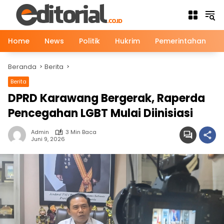
Langsung
ke
konten
Home
News
Politik
Hukrim
Pemerintahan
Beranda
Berita
Berita
News
DPRD Karawang Bergerak, Raperda
Pencegahan LGBT Mulai Diinisiasi
Admin
3 Min Baca
Juni 9, 2026