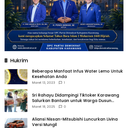
Hukrim
Beberapa Manfaat Infus Water Lemo Untuk
Kesehatan Anda
Maret 13, 2023
1
Sri Rahayu Didampingi Tiktoker Karawang
Salurkan Bantuan untuk Warga Dusun
Kampek Desa Karangligar
Maret 18, 2025
0
Aliansi Nissan-Mitsubishi Luncurkan Livina
Versi Mungil