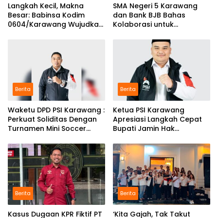
Langkah Kecil, Makna
SMA Negeri 5 Karawang
Besar: Babinsa Kodim
dan Bank BJB Bahas
0604/Karawang Wujudkan
Kolaborasi untuk
7 Pilar Pangkal Perjuangan
Pengembangan Program
Pendidikan
Berita
Berita
Waketu DPD PSI Karawang :
Ketua PSI Karawang
Perkuat Soliditas Dengan
Apresiasi Langkah Cepat
Turnamen Mini Soccer
Bupati Jamin Hak
GAJAH CUP
Pendidikan Karmila
Berita
Berita
Kasus Dugaan KPR Fiktif PT
‘Kita Gajah, Tak Takut