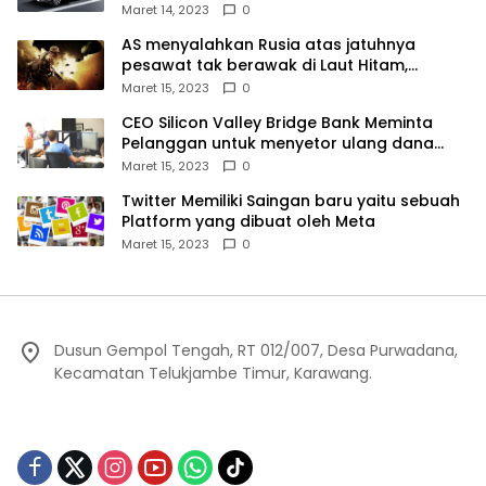
Maret 14, 2023
0
AS menyalahkan Rusia atas jatuhnya
pesawat tak berawak di Laut Hitam,
Moskow menyangkal
Maret 15, 2023
0
CEO Silicon Valley Bridge Bank Meminta
Pelanggan untuk menyetor ulang dana
Mereka
Maret 15, 2023
0
Twitter Memiliki Saingan baru yaitu sebuah
Platform yang dibuat oleh Meta
Maret 15, 2023
0
Dusun Gempol Tengah, RT 012/007, Desa Purwadana,
Kecamatan Telukjambe Timur, Karawang.