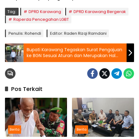
Tag:
DPRD Karawang
DPRD Karawang Bergerak
Raperda Pencegahan LGBT
Penulis: Rohendi
Editor: Raden Rizqi Ramdani
Bupati Karawang Tegaskan Surat Pengajuan
ke BGN Sesuai Aturan dan Merupakan Hal
Wajar
Pos Terkait
Berita
Berita