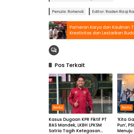
Penulis: Rohendi
Editor: Raden Rizqi 
Pameran Karya dan Kaulinan T
Kreativitas dan Lestarikan Bud
Pos Terkait
Berita
Berita
Kasus Dugaan KPR Fiktif PT
‘Kita G
BAS Mandek, LKBH LPKSM
Pun’, P
Satria Tagih Ketegasan
Menuju