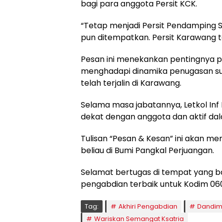
bagi para anggota Persit KCK.
“Tetap menjadi Persit Pendamping Su
pun ditempatkan. Persit Karawang tet
Pesan ini menekankan pentingnya pera
menghadapi dinamika penugasan su
telah terjalin di Karawang.
Selama masa jabatannya, Letkol Inf
dekat dengan anggota dan aktif d
Tulisan “Pesan & Kesan” ini akan me
beliau di Bumi Pangkal Perjuangan.
Selamat bertugas di tempat yang ba
pengabdian terbaik untuk Kodim 0
Tag:
Akhiri Pengabdian
Dandim
Wariskan Semangat Ksatria