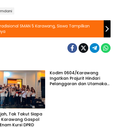
Ramdani
radisional SMAN 5 Karawang, Siswa Tampilkan
aya
Kodim 0604/Karawang
Ingatkan Prajurit Hindari
Pelanggaran dan Utamakan
Disiplin
ajah, Tak Takut Siapa
SI Karawang Gaspol
 Enam Kursi DPRD