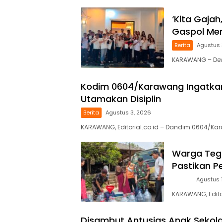
‘Kita Gajah
Gaspol Men
Berita
Agustus 
KARAWANG – Dewa
Kodim 0604/Karawang Ingatkan 
Utamakan Disiplin
Berita
Agustus 3, 2026
KARAWANG, Editorial.co.id – Dandim 0604/Kar
Warga Tega
Pastikan P
News
Agustus 
KARAWANG, Edito
Disambut Antusias Anak Sekol