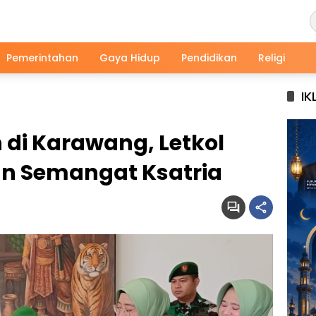
Pemerintahan
Gaya Hidup
Pendidikan
Religi
IK
 di Karawang, Letkol
n Semangat Ksatria