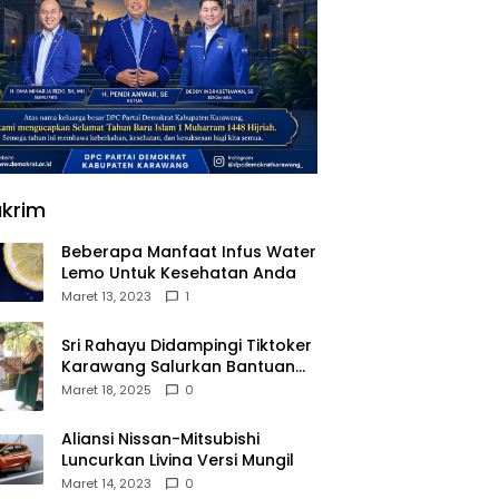
krim
Beberapa Manfaat Infus Water
Lemo Untuk Kesehatan Anda
Maret 13, 2023
1
Sri Rahayu Didampingi Tiktoker
Karawang Salurkan Bantuan
untuk Warga Dusun Kampek
Maret 18, 2025
0
Desa Karangligar
Aliansi Nissan-Mitsubishi
Luncurkan Livina Versi Mungil
Maret 14, 2023
0