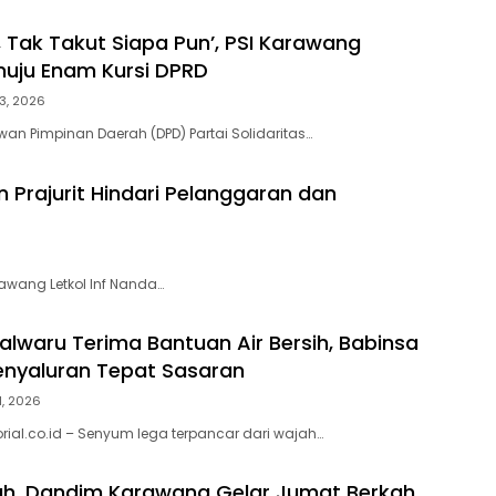
, Tak Takut Siapa Pun’, PSI Karawang
uju Enam Kursi DPRD
3, 2026
n Pimpinan Daerah (DPD) Partai Solidaritas…
Prajurit Hindari Pelanggaran dan
awang Letkol Inf Nanda…
lwaru Terima Bantuan Air Bersih, Babinsa
enyaluran Tepat Sasaran
1, 2026
rial.co.id – Senyum lega terpancar dari wajah…
ah, Dandim Karawang Gelar Jumat Berkah