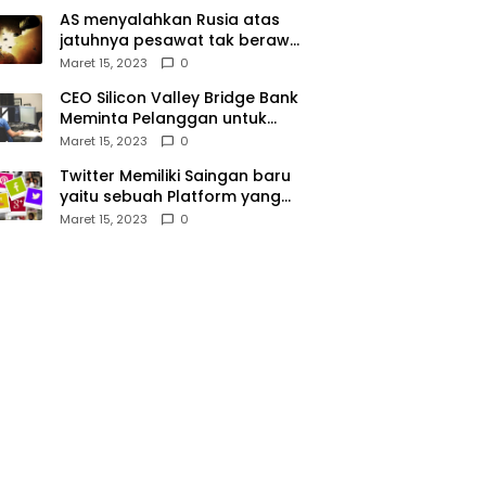
AS menyalahkan Rusia atas
jatuhnya pesawat tak berawak
di Laut Hitam, Moskow
Maret 15, 2023
0
menyangkal
CEO Silicon Valley Bridge Bank
Meminta Pelanggan untuk
menyetor ulang dana Mereka
Maret 15, 2023
0
Twitter Memiliki Saingan baru
yaitu sebuah Platform yang
dibuat oleh Meta
Maret 15, 2023
0