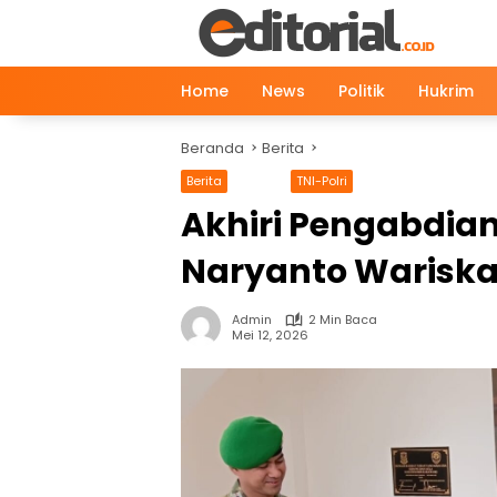
Langsung
ke
konten
Home
News
Politik
Hukrim
Beranda
Berita
Berita
News
TNI-Polri
Akhiri Pengabdian
Naryanto Wariska
Admin
2 Min Baca
Mei 12, 2026