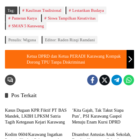
Tag:
Kaulinan Tradisional
Lestarikan Budaya
Pameran Karya
Siswa Tampilkan Kreativitas
SMAN 5 Karawang
Penulis: Wiguna
Editor: Raden Rizqi Ramdani
Ketua DPRD dan Ketua PERADI Karawang Kompak
Dorong TPU Tanpa Diskriminasi
Pos Terkait
Berita
Berita
Kasus Dugaan KPR Fiktif PT BAS
‘Kita Gajah, Tak Takut Siapa
Mandek, LKBH LPKSM Satria
Pun’, PSI Karawang Gaspol
Tagih Ketegasan Kejari Karawang
Menuju Enam Kursi DPRD
Kodim 0604/Karawang Ingatkan
Disambut Antusias Anak Sekolah,