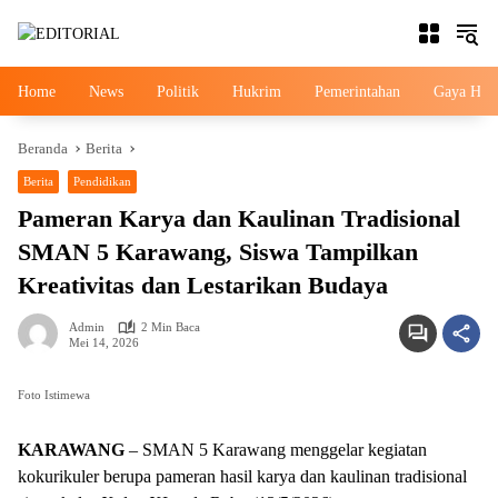
Langsung
ke
konten
Home
News
Politik
Hukrim
Pemerintahan
Gaya Hid
Beranda
Berita
Berita
Pendidikan
Pameran Karya dan Kaulinan Tradisional
SMAN 5 Karawang, Siswa Tampilkan
Kreativitas dan Lestarikan Budaya
Admin
2 Min Baca
Mei 14, 2026
Foto Istimewa
KARAWANG
– SMAN 5 Karawang menggelar kegiatan
kokurikuler berupa pameran hasil karya dan kaulinan tradisional