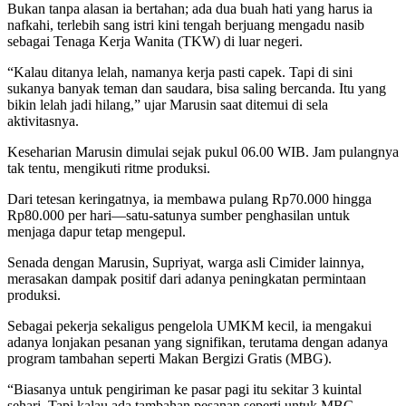
Bukan tanpa alasan ia bertahan; ada dua buah hati yang harus ia
nafkahi, terlebih sang istri kini tengah berjuang mengadu nasib
sebagai Tenaga Kerja Wanita (TKW) di luar negeri.
“Kalau ditanya lelah, namanya kerja pasti capek. Tapi di sini
sukanya banyak teman dan saudara, bisa saling bercanda. Itu yang
bikin lelah jadi hilang,” ujar Marusin saat ditemui di sela
aktivitasnya.
Keseharian Marusin dimulai sejak pukul 06.00 WIB. Jam pulangnya
tak tentu, mengikuti ritme produksi.
Dari tetesan keringatnya, ia membawa pulang Rp70.000 hingga
Rp80.000 per hari—satu-satunya sumber penghasilan untuk
menjaga dapur tetap mengepul.
Senada dengan Marusin, Supriyat, warga asli Cimider lainnya,
merasakan dampak positif dari adanya peningkatan permintaan
produksi.
Sebagai pekerja sekaligus pengelola UMKM kecil, ia mengakui
adanya lonjakan pesanan yang signifikan, terutama dengan adanya
program tambahan seperti Makan Bergizi Gratis (MBG).
“Biasanya untuk pengiriman ke pasar pagi itu sekitar 3 kuintal
sehari. Tapi kalau ada tambahan pesanan seperti untuk MBG,