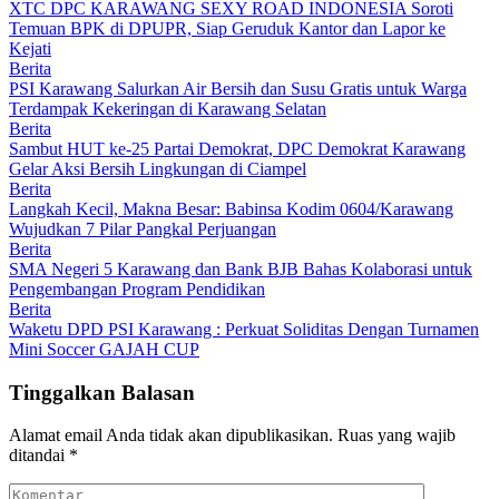
XTC DPC KARAWANG SEXY ROAD INDONESIA Soroti
Temuan BPK di DPUPR, Siap Geruduk Kantor dan Lapor ke
Kejati
Berita
PSI Karawang Salurkan Air Bersih dan Susu Gratis untuk Warga
Terdampak Kekeringan di Karawang Selatan
Berita
Sambut HUT ke-25 Partai Demokrat, DPC Demokrat Karawang
Gelar Aksi Bersih Lingkungan di Ciampel
Berita
Langkah Kecil, Makna Besar: Babinsa Kodim 0604/Karawang
Wujudkan 7 Pilar Pangkal Perjuangan
Berita
SMA Negeri 5 Karawang dan Bank BJB Bahas Kolaborasi untuk
Pengembangan Program Pendidikan
Berita
Waketu DPD PSI Karawang : Perkuat Soliditas Dengan Turnamen
Mini Soccer GAJAH CUP
Tinggalkan Balasan
Alamat email Anda tidak akan dipublikasikan.
Ruas yang wajib
ditandai
*