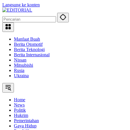
Langsung ke konten
Manfaat Buah
Berita Otomotif
Berita Teknologi
Berita Internasional
Nissan
Mitsubishi
Rusia
Ukraina
Home
News
Politik
Hukrim
Pemerintahan
Gaya Hidup