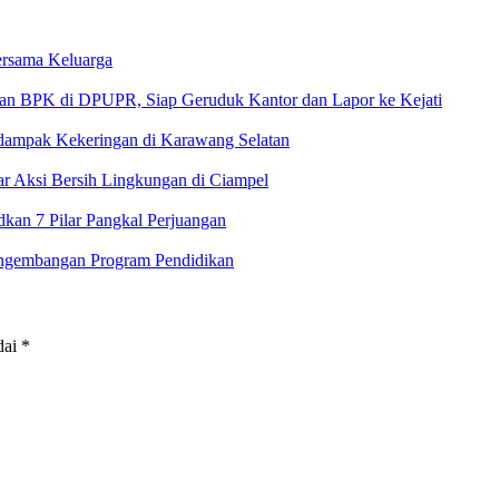
rsama Keluarga
 di DPUPR, Siap Geruduk Kantor dan Lapor ke Kejati
rdampak Kekeringan di Karawang Selatan
 Aksi Bersih Lingkungan di Ciampel
an 7 Pilar Pangkal Perjuangan
ngembangan Program Pendidikan
dai
*