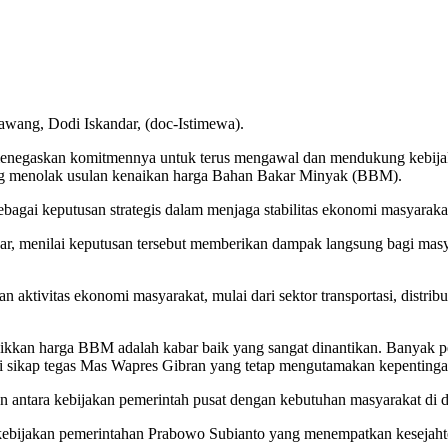
ang, Dodi Iskandar, (doc-Istimewa).
skan komitmennya untuk terus mengawal dan mendukung kebijakan 
ng menolak usulan kenaikan harga Bahan Bakar Minyak (BBM).
gai keputusan strategis dalam menjaga stabilitas ekonomi masyarakat 
enilai keputusan tersebut memberikan dampak langsung bagi masyar
n aktivitas ekonomi masyarakat, mulai dari sektor transportasi, dis
kan harga BBM adalah kabar baik yang sangat dinantikan. Banyak pela
i sikap tegas Mas Wapres Gibran yang tetap mengutamakan kepentingan
 antara kebijakan pemerintah pusat dengan kebutuhan masyarakat di d
kebijakan pemerintahan Prabowo Subianto yang menempatkan kesejahter