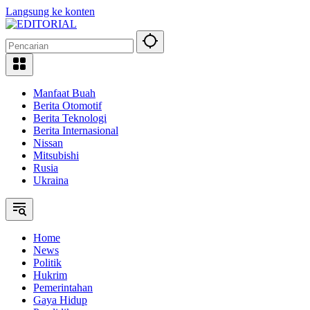
Langsung ke konten
Manfaat Buah
Berita Otomotif
Berita Teknologi
Berita Internasional
Nissan
Mitsubishi
Rusia
Ukraina
Home
News
Politik
Hukrim
Pemerintahan
Gaya Hidup