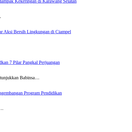
rdampak Kekeringan di Karawang Selatan
…
 Aksi Bersih Lingkungan di Ciampel
an 7 Pilar Pangkal Perjuangan
itunjukkan Babinsa…
ngembangan Program Pendidikan
i…