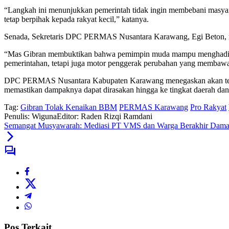
“Langkah ini menunjukkan pemerintah tidak ingin membebani masyar
tetap berpihak kepada rakyat kecil,” katanya.
Senada, Sekretaris DPC PERMAS Nusantara Karawang, Egi Beton, men
“Mas Gibran membuktikan bahwa pemimpin muda mampu menghadirkan 
pemerintahan, tetapi juga motor penggerak perubahan yang membawa
DPC PERMAS Nusantara Kabupaten Karawang menegaskan akan terus be
memastikan dampaknya dapat dirasakan hingga ke tingkat daerah dan 
Tag:
Gibran Tolak Kenaikan BBM
PERMAS Karawang
Pro Rakyat
Penulis: Wiguna
Editor: Raden Rizqi Ramdani
Semangat Musyawarah: Mediasi PT VMS dan Warga Berakhir Dama
Pos Terkait