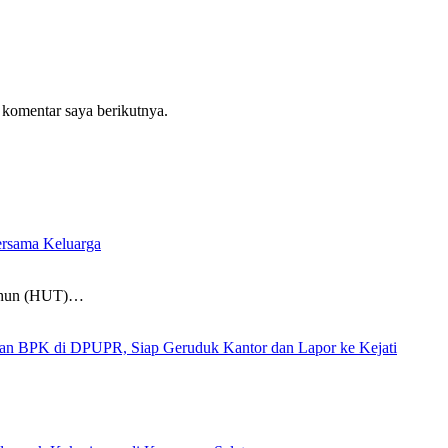
 komentar saya berikutnya.
rsama Keluarga
Tahun (HUT)…
 di DPUPR, Siap Geruduk Kantor dan Lapor ke Kejati