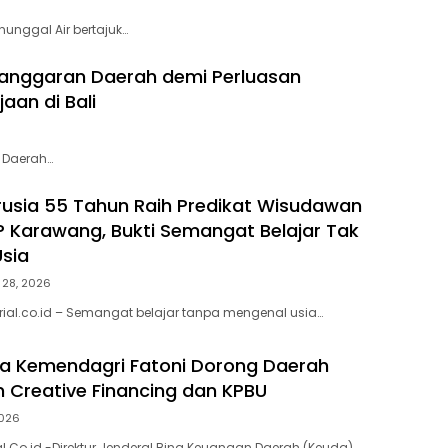
nunggal Air bertajuk…
ganggaran Daerah demi Perluasan
aan di Bali
n Daerah…
erusia 55 Tahun Raih Predikat Wisudawan
P Karawang, Bukti Semangat Belajar Tak
sia
i 28, 2026
rial.co.id – Semangat belajar tanpa mengenal usia…
da Kemendagri Fatoni Dorong Daerah
 Creative Financing dan KPBU
2026
al.Co.id -Direktur Jenderal Bina Keuangan Daerah (Keuda)…