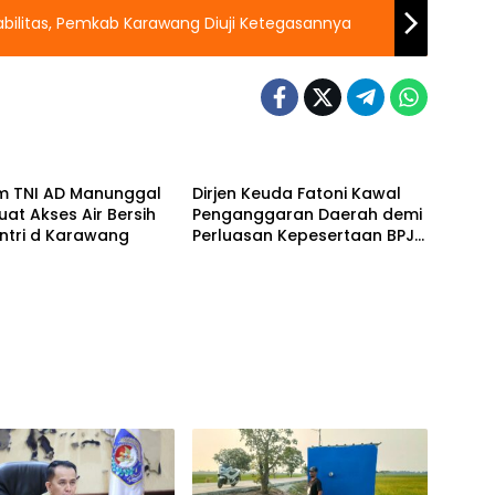
sabilitas, Pemkab Karawang Diuji Ketegasannya
m TNI AD Manunggal
Dirjen Keuda Fatoni Kawal
kuat Akses Air Bersih
Penganggaran Daerah demi
ntri d Karawang
Perluasan Kepesertaan BPJS
Ketenagakerjaan di Bali