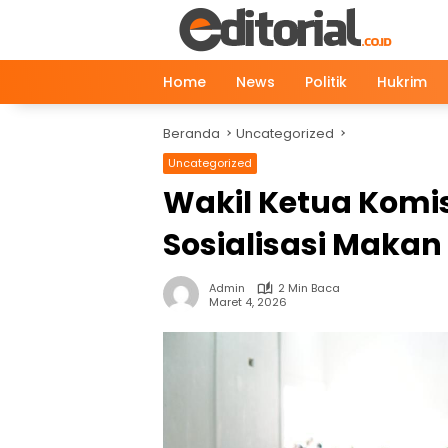
Langsung
ke
konten
Home
News
Politik
Hukrim
Beranda
Uncategorized
Uncategorized
Wakil Ketua Komisi
Sosialisasi Makan 
Admin
2 Min Baca
Maret 4, 2026