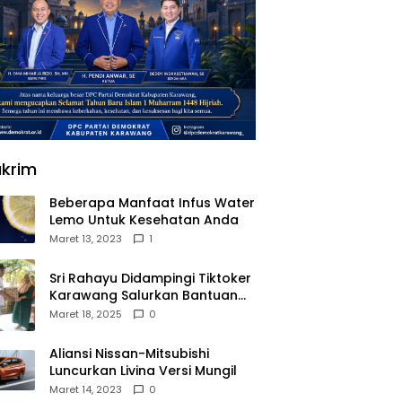
krim
Beberapa Manfaat Infus Water
Lemo Untuk Kesehatan Anda
Maret 13, 2023
1
Sri Rahayu Didampingi Tiktoker
Karawang Salurkan Bantuan
untuk Warga Dusun Kampek
Maret 18, 2025
0
Desa Karangligar
Aliansi Nissan-Mitsubishi
Luncurkan Livina Versi Mungil
Maret 14, 2023
0