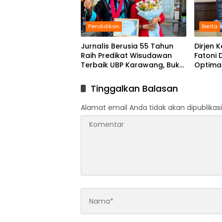
Pendidikan
Berita
Jurnalis Berusia 55 Tahun
Dirjen
Raih Predikat Wisudawan
Fatoni
Terbaik UBP Karawang, Bukti
Optima
Semangat Belajar Tak
Financi
Mengenal Usia
Tinggalkan Balasan
Alamat email Anda tidak akan dipublikasi