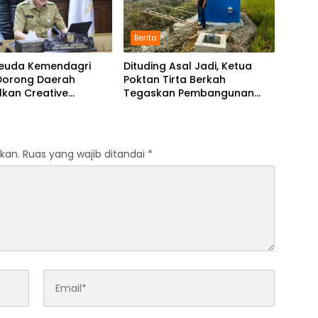
Berita
 Keuda Kemendagri
Dituding Asal Jadi, Ketua
 Dorong Daerah
Poktan Tirta Berkah
lkan Creative
Tegaskan Pembangunan
ng dan KPBU
IRPOM Sudah Capai 70
Persen
kan.
Ruas yang wajib ditandai
*