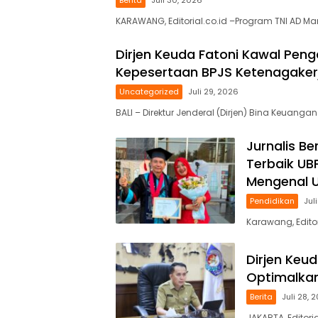
KARAWANG, Editorial.co.id –Program TNI AD Ma
Dirjen Keuda Fatoni Kawal Pen
Kepesertaan BPJS Ketenagakerj
Uncategorized
Juli 29, 2026
BALI – Direktur Jenderal (Dirjen) Bina Keuanga
Jurnalis B
Terbaik UB
Mengenal U
Pendidikan
Jul
Karawang, Edito
Dirjen Keu
Optimalkan
Berita
Juli 28, 
JAKARTA, Editori