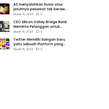
AS menyalahkan Rusia atas
jatuhnya pesawat tak berawak
di Laut Hitam, Moskow
Maret 15, 2023
0
menyangkal
CEO Silicon Valley Bridge Bank
Meminta Pelanggan untuk
menyetor ulang dana Mereka
Maret 15, 2023
0
Twitter Memiliki Saingan baru
yaitu sebuah Platform yang
dibuat oleh Meta
Maret 15, 2023
0