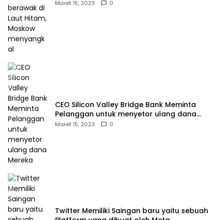
Moskow menyangkal
Maret 15, 2023
0
CEO Silicon Valley Bridge Bank Meminta
Pelanggan untuk menyetor ulang dana
Mereka
Maret 15, 2023
0
Twitter Memiliki Saingan baru yaitu sebuah
Platform yang dibuat oleh Meta