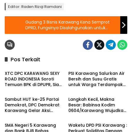
Editor: Raden Rizqi Ramdani
Gudang 3 Bisnis Karawang Kena Semprot
DPRD, Fungsinya Disalahgunakan untuk
Produksi!
Pos Terkait
Berita
Berita
XTC DPC KARAWANG SEXY
PSI Karawang Salurkan Air
ROAD INDONESIA Soroti
Bersih dan Susu Gratis
Temuan BPK di DPUPR, Siap
untuk Warga Terdampak
Berita
Berita
Geruduk Kantor dan Lapor
Kekeringan di Karawang
ke Kejati
Selatan
Sambut HUT ke-25 Partai
Langkah Kecil, Makna
Demokrat, DPC Demokrat
Besar: Babinsa Kodim
Karawang Gelar Aksi
0604/Karawang Wujudkan
Berita
Berita
Bersih Lingkungan di
7 Pilar Pangkal Perjuangan
Ciampel
SMA Negeri 5 Karawang
Waketu DPD PSI Karawang :
dan Bank BJB Bahas
Perkuat Soliditas Dengan