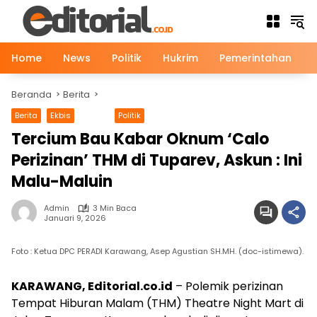
Langsung
ke
konten
Home
News
Politik
Hukrim
Pemerintahan
Beranda
Berita
Berita
Ekbis
News
Politik
Tercium Bau Kabar Oknum ‘Calo
Perizinan’ THM di Tuparev, Askun : Ini
Malu-Maluin
Admin
3 Min Baca
Januari 9, 2026
Foto : Ketua DPC PERADI Karawang, Asep Agustian SH.MH. (doc-istimewa).
KARAWANG, Editorial.co.id
– Polemik perizinan
Tempat Hiburan Malam (THM) Theatre Night Mart di