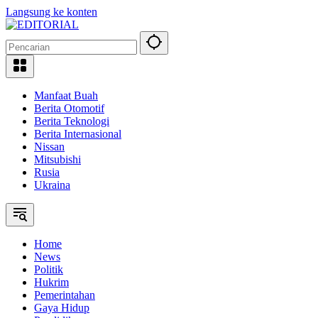
Langsung ke konten
Manfaat Buah
Berita Otomotif
Berita Teknologi
Berita Internasional
Nissan
Mitsubishi
Rusia
Ukraina
Home
News
Politik
Hukrim
Pemerintahan
Gaya Hidup