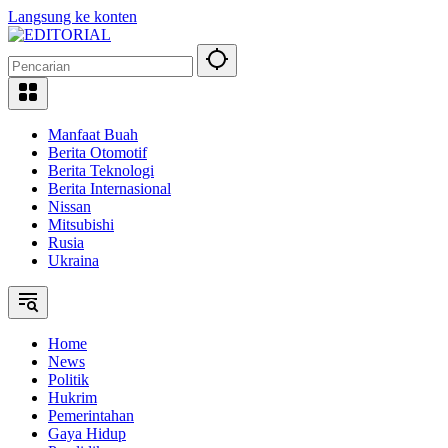
Langsung ke konten
Manfaat Buah
Berita Otomotif
Berita Teknologi
Berita Internasional
Nissan
Mitsubishi
Rusia
Ukraina
Home
News
Politik
Hukrim
Pemerintahan
Gaya Hidup