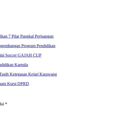
an 7 Pilar Pangkal Perjuangan
ngembangan Program Pendidikan
 Mini Soccer GAJAH CUP
ndidikan Karmila
gih Ketegasan Kejari Karawang
 Enam Kursi DPRD
dai
*