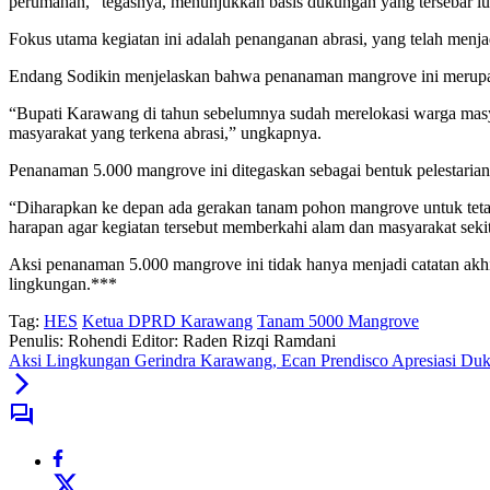
perumahan,” tegasnya, menunjukkan basis dukungan yang tersebar lu
Fokus utama kegiatan ini adalah penanganan abrasi, yang telah menja
Endang Sodikin menjelaskan bahwa penanaman mangrove ini merupak
“Bupati Karawang di tahun sebelumnya sudah merelokasi warga masyar
masyarakat yang terkena abrasi,” ungkapnya.
Penanaman 5.000 mangrove ini ditegaskan sebagai bentuk pelestarian
“Diharapkan ke depan ada gerakan tanam pohon mangrove untuk tetap m
harapan agar kegiatan tersebut memberkahi alam dan masyarakat sekit
Aksi penanaman 5.000 mangrove ini tidak hanya menjadi catatan akhir
lingkungan.***
Tag:
HES
Ketua DPRD Karawang
Tanam 5000 Mangrove
Penulis: Rohendi
Editor: Raden Rizqi Ramdani
Aksi Lingkungan Gerindra Karawang, Ecan Prendisco Apresiasi D