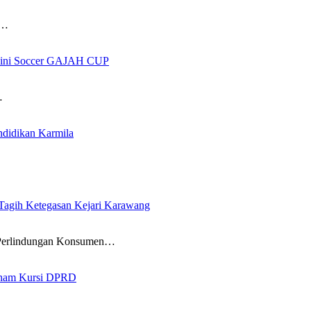
i…
 Mini Soccer GAJAH CUP
…
ndidikan Karmila
gih Ketegasan Kejari Karawang
erlindungan Konsumen…
 Enam Kursi DPRD