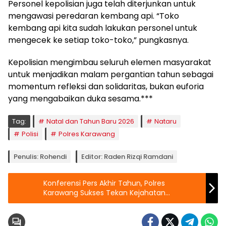
Personel kepolisian juga telah diterjunkan untuk
mengawasi peredaran kembang api. “Toko
kembang api kita sudah lakukan personel untuk
mengecek ke setiap toko-toko,” pungkasnya.
Kepolisian mengimbau seluruh elemen masyarakat
untuk menjadikan malam pergantian tahun sebagai
momentum refleksi dan solidaritas, bukan euforia
yang mengabaikan duka sesama.***
Tag:
Natal dan Tahun Baru 2026
Nataru
Polisi
Polres Karawang
Penulis: Rohendi
Editor: Raden Rizqi Ramdani
Konferensi Pers Akhir Tahun, Polres
Karawang Sukses Tekan Kejahatan
Konvensional, Narkoba Melonjak 60%