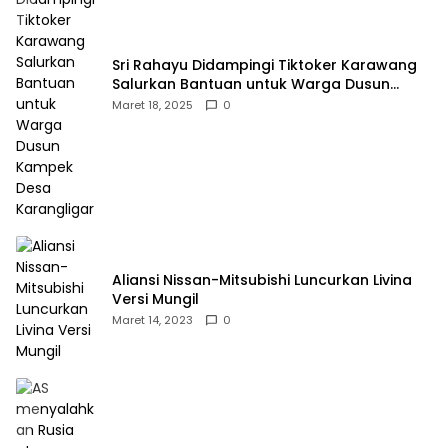
Sri Rahayu Didampingi Tiktoker Karawang
Salurkan Bantuan untuk Warga Dusun
Kampek Desa Karangligar
Maret 18, 2025
0
Aliansi Nissan-Mitsubishi Luncurkan Livina
Versi Mungil
Maret 14, 2023
0