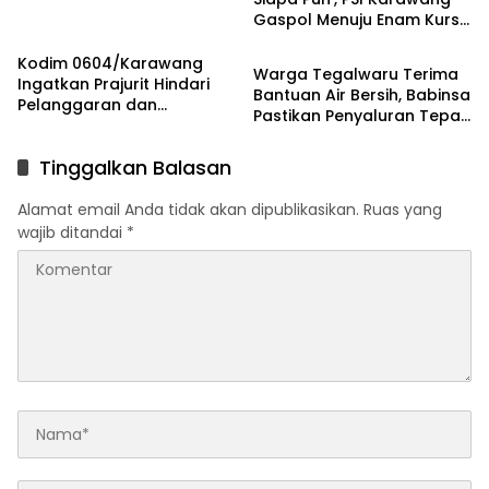
Gaspol Menuju Enam Kursi
News
DPRD
Kodim 0604/Karawang
Warga Tegalwaru Terima
Ingatkan Prajurit Hindari
Bantuan Air Bersih, Babinsa
Pelanggaran dan
Pastikan Penyaluran Tepat
Utamakan Disiplin
Sasaran
Tinggalkan Balasan
Alamat email Anda tidak akan dipublikasikan.
Ruas yang
wajib ditandai
*