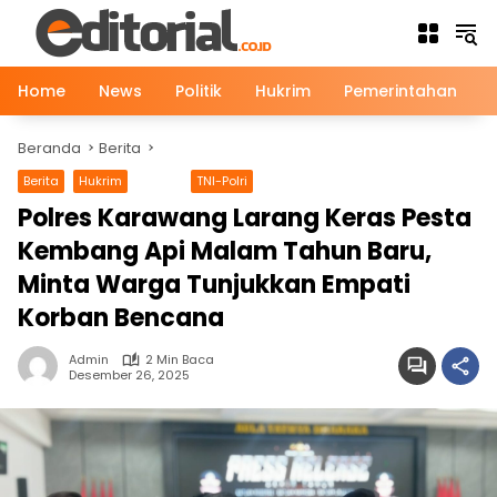
Langsung
ke
konten
Home
News
Politik
Hukrim
Pemerintahan
Beranda
Berita
Berita
Hukrim
News
TNI-Polri
Polres Karawang Larang Keras Pesta
Kembang Api Malam Tahun Baru,
Minta Warga Tunjukkan Empati
Korban Bencana
Admin
2 Min Baca
Desember 26, 2025