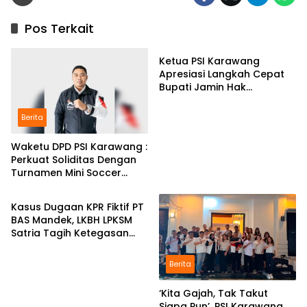
Pos Terkait
Berita
Ketua PSI Karawang
Apresiasi Langkah Cepat
Bupati Jamin Hak
Pendidikan Karmila
Berita
Waketu DPD PSI Karawang :
Perkuat Soliditas Dengan
Turnamen Mini Soccer
Berita
GAJAH CUP
Kasus Dugaan KPR Fiktif PT
BAS Mandek, LKBH LPKSM
Satria Tagih Ketegasan
Kejari Karawang
Berita
‘Kita Gajah, Tak Takut
Siapa Pun’, PSI Karawang