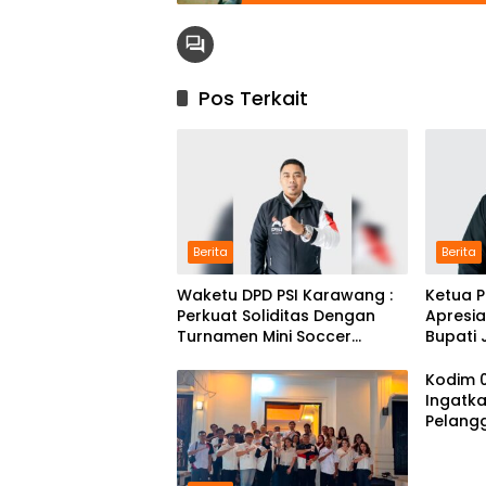
Pos Terkait
Berita
Berita
Waketu DPD PSI Karawang :
Ketua 
Perkuat Soliditas Dengan
Apresi
Turnamen Mini Soccer
Bupati 
GAJAH CUP
Karmil
Kodim 
Ingatka
Pelang
Disiplin