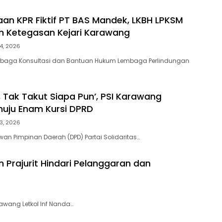
an KPR Fiktif PT BAS Mandek, LKBH LPKSM
ih Ketegasan Kejari Karawang
4, 2026
aga Konsultasi dan Bantuan Hukum Lembaga Perlindungan
, Tak Takut Siapa Pun’, PSI Karawang
uju Enam Kursi DPRD
3, 2026
n Pimpinan Daerah (DPD) Partai Solidaritas…
Prajurit Hindari Pelanggaran dan
awang Letkol Inf Nanda…