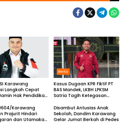
Berita
PSI Karawang
Kasus Dugaan KPR Fiktif PT
asi Langkah Cepat
BAS Mandek, LKBH LPKSM
Jamin Hak Pendidikan
Satria Tagih Ketegasan
a
Kejari Karawang
0604/Karawang
Disambut Antusias Anak
n Prajurit Hindari
Sekolah, Dandim Karawang
garan dan Utamakan
Gelar Jumat Berkah di Pedes