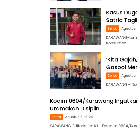
Kasus Duga
Satria Tag
Berita
Agustus 
KARAWANG-Lemb
Konsumen…
‘Kita Gajah
Gaspol Men
Berita
Agustus 
KARAWANG – Dewa
Kodim 0604/Karawang Ingatkan 
Utamakan Disiplin
Berita
Agustus 3, 2026
KARAWANG, Editorial.co.id – Dandim 0604/Kar