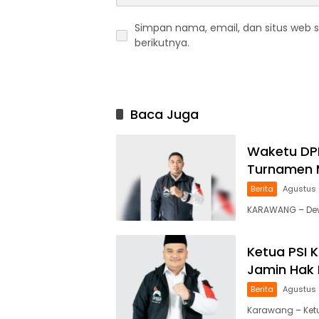
Simpan nama, email, dan situs web 
berikutnya.
Baca Juga
Waketu DPD
Turnamen 
Berita
Agustus 
KARAWANG – Dewa
Ketua PSI 
Jamin Hak 
Berita
Agustus 
Karawang – Ketua