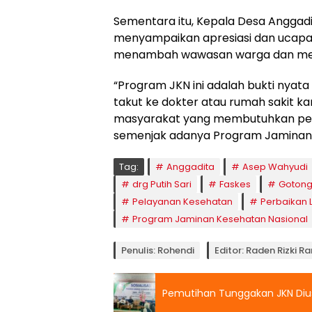
Sementara itu, Kepala Desa Anggadit
menyampaikan apresiasi dan ucapan t
menambah wawasan warga dan men
“Program JKN ini adalah bukti nyat
takut ke dokter atau rumah sakit kare
masyarakat yang membutuhkan pen
semenjak adanya Program Jaminan K
Tag:
Anggadita
Asep Wahyudi
drg Putih Sari
Faskes
Gotong
Pelayanan Kesehatan
Perbaikan 
Program Jaminan Kesehatan Nasional
Penulis: Rohendi
Editor: Raden Rizki 
Pemutihan Tunggakan JKN Diusu