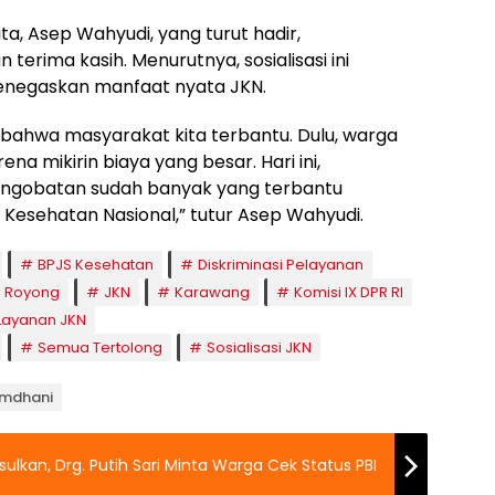
a, Asep Wahyudi, yang turut hadir,
erima kasih. Menurutnya, sosialisasi ini
egaskan manfaat nyata JKN.
a bahwa masyarakat kita terbantu. Dulu, warga
na mikirin biaya yang besar. Hari ini,
gobatan sudah banyak yang terbantu
esehatan Nasional,” tutur Asep Wahyudi.
BPJS Kesehatan
Diskriminasi Pelayanan
 Royong
JKN
Karawang
Komisi IX DPR RI
Layanan JKN
Semua Tertolong
Sosialisasi JKN
Ramdhani
lkan, Drg. Putih Sari Minta Warga Cek Status PBI