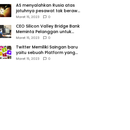
AS menyalahkan Rusia atas
jatuhnya pesawat tak berawak
di Laut Hitam, Moskow
Maret 15, 2023
0
menyangkal
CEO Silicon Valley Bridge Bank
Meminta Pelanggan untuk
menyetor ulang dana Mereka
Maret 15, 2023
0
Twitter Memiliki Saingan baru
yaitu sebuah Platform yang
dibuat oleh Meta
Maret 15, 2023
0