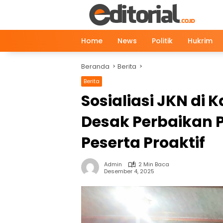
Langsung
ke
konten
Home
News
Politik
Hukrim
Beranda
Berita
Berita
Sosialiasi JKN di 
Desak Perbaikan 
Peserta Proaktif
Admin
2 Min Baca
Desember 4, 2025