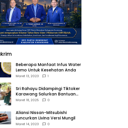
krim
Beberapa Manfaat Infus Water
Lemo Untuk Kesehatan Anda
Maret 13, 2023
1
Sri Rahayu Didampingi Tiktoker
Karawang Salurkan Bantuan
untuk Warga Dusun Kampek
Maret 18, 2025
0
Desa Karangligar
Aliansi Nissan-Mitsubishi
Luncurkan Livina Versi Mungil
Maret 14, 2023
0