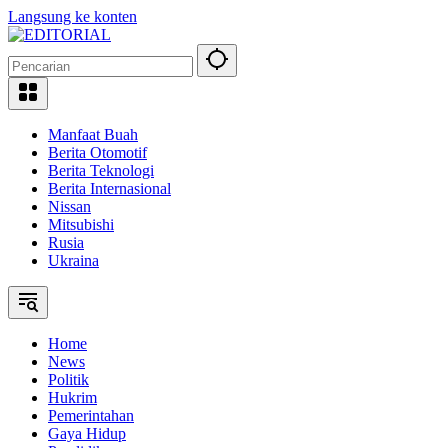
Langsung ke konten
Manfaat Buah
Berita Otomotif
Berita Teknologi
Berita Internasional
Nissan
Mitsubishi
Rusia
Ukraina
Home
News
Politik
Hukrim
Pemerintahan
Gaya Hidup