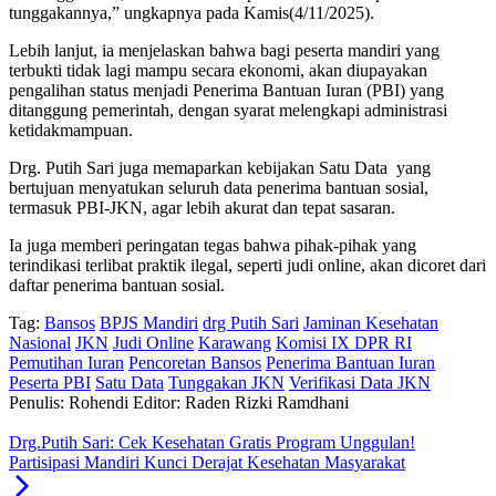
tunggakannya,” ungkapnya pada Kamis(4/11/2025).
Lebih lanjut, ia menjelaskan bahwa bagi peserta mandiri yang
terbukti tidak lagi mampu secara ekonomi, akan diupayakan
pengalihan status menjadi Penerima Bantuan Iuran (PBI) yang
ditanggung pemerintah, dengan syarat melengkapi administrasi
ketidakmampuan.
Drg. Putih Sari juga memaparkan kebijakan Satu Data yang
bertujuan menyatukan seluruh data penerima bantuan sosial,
termasuk PBI-JKN, agar lebih akurat dan tepat sasaran.
Ia juga memberi peringatan tegas bahwa pihak-pihak yang
terindikasi terlibat praktik ilegal, seperti judi online, akan dicoret dari
daftar penerima bantuan sosial.
Tag:
Bansos
BPJS Mandiri
drg Putih Sari
Jaminan Kesehatan
Nasional
JKN
Judi Online
Karawang
Komisi IX DPR RI
Pemutihan Iuran
Pencoretan Bansos
Penerima Bantuan Iuran
Peserta PBI
Satu Data
Tunggakan JKN
Verifikasi Data JKN
Penulis: Rohendi
Editor: Raden Rizki Ramdhani
Drg.Putih Sari: Cek Kesehatan Gratis Program Unggulan!
Partisipasi Mandiri Kunci Derajat Kesehatan Masyarakat