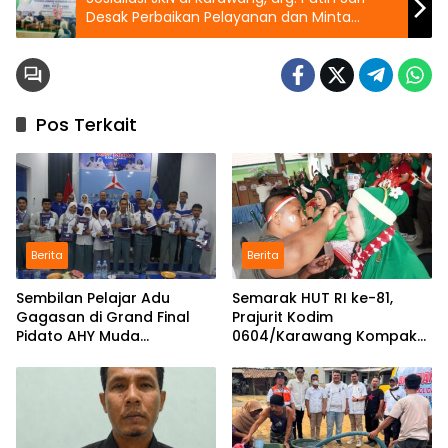
Desak Perbaikan Pelayanan dan Minta
Peserta Proaktif
Pos Terkait
Berita
Berita
Sembilan Pelajar Adu
Semarak HUT RI ke-81,
Gagasan di Grand Final
Prajurit Kodim
Pidato AHY Muda
0604/Karawang Kompak
Karawang, Juara Melaju ke
Bersama Keluarga
Tingkat Nasional