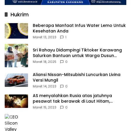
Hukrim
Beberapa Manfaat Infus Water Lemo Untuk
Kesehatan Anda
Maret 13, 2023
1
Sri Rahayu Didampingi Tiktoker Karawang
Salurkan Bantuan untuk Warga Dusun
Kampek Desa Karangligar
Maret 18, 2025
0
Aliansi Nissan-Mitsubishi Luncurkan Livina
Versi Mungil
Maret 14, 2023
0
AS menyalahkan Rusia atas jatuhnya
pesawat tak berawak di Laut Hitam,
Moskow menyangkal
Maret 15, 2023
0