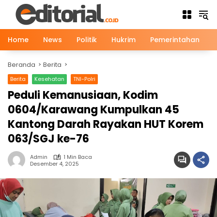
Langsung
ke
konten
Home
News
Politik
Hukrim
Pemerintahan
Beranda
Berita
Berita
Kesehatan
TNI-Polri
Peduli Kemanusiaan, Kodim
0604/Karawang Kumpulkan 45
Kantong Darah Rayakan HUT Korem
063/SGJ ke-76
Admin
1 Min Baca
Desember 4, 2025