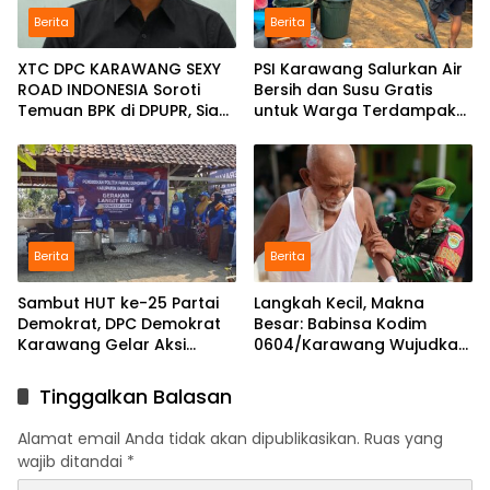
Berita
Berita
XTC DPC KARAWANG SEXY
PSI Karawang Salurkan Air
ROAD INDONESIA Soroti
Bersih dan Susu Gratis
Temuan BPK di DPUPR, Siap
untuk Warga Terdampak
Geruduk Kantor dan Lapor
Kekeringan di Karawang
ke Kejati
Selatan
Berita
Berita
Sambut HUT ke-25 Partai
Langkah Kecil, Makna
Demokrat, DPC Demokrat
Besar: Babinsa Kodim
Karawang Gelar Aksi
0604/Karawang Wujudkan
Bersih Lingkungan di
7 Pilar Pangkal Perjuangan
Ciampel
Tinggalkan Balasan
Alamat email Anda tidak akan dipublikasikan.
Ruas yang
wajib ditandai
*