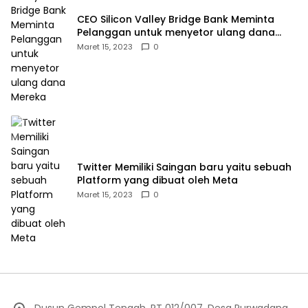
CEO Silicon Valley Bridge Bank Meminta
Pelanggan untuk menyetor ulang dana
Mereka
Maret 15, 2023
0
Twitter Memiliki Saingan baru yaitu sebuah
Platform yang dibuat oleh Meta
Maret 15, 2023
0
Dusun Gempol Tengah, RT 012/007, Desa Purwadana,