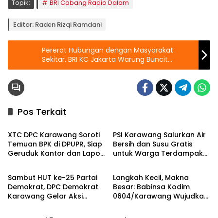
Topik:
BRI Cabang Radio Dalam
Editor: Raden Rizqi Ramdani
Pererat Hubungan dengan Masyarakat
Sekitar, BRI KC Jakarta Warung Buncit
Berbagi Kebahagian di Yayasan Harapan
Robbani
Pos Terkait
Berita
Berita
XTC DPC Karawang Soroti
PSI Karawang Salurkan Air
Temuan BPK di DPUPR, Siap
Bersih dan Susu Gratis
Geruduk Kantor dan Lapor
untuk Warga Terdampak
Berita
Berita
ke Kejati
Kekeringan di Karawang
Selatan
Sambut HUT ke-25 Partai
Langkah Kecil, Makna
Demokrat, DPC Demokrat
Besar: Babinsa Kodim
Karawang Gelar Aksi
0604/Karawang Wujudkan
Berita
Berita
Bersih Lingkungan di
7 Pilar Pangkal Perjuangan
Ciampel