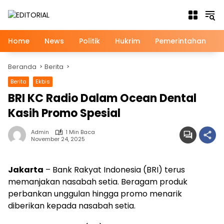
Langsung
ke
konten
Home
News
Politik
Hukrim
Pemerintahan
Beranda
Berita
Berita
Ekbis
BRI KC Radio Dalam Ocean Dental
Kasih Promo Spesial
Admin
1 Min Baca
November 24, 2025
Jakarta
– Bank Rakyat Indonesia (BRI) terus
memanjakan nasabah setia. Beragam produk
perbankan unggulan hingga promo menarik
diberikan kepada nasabah setia.