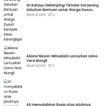
Sri Rahayu Didampingi Tiktoker Karawang
Salurkan Bantuan untuk Warga Dusun
Kampek Desa Karangligar
Maret 18, 2025
0
Aliansi Nissan-Mitsubishi Luncurkan Livina
Versi Mungil
Maret 14, 2023
0
AS menyalahkan Rusia atas jatuhnya