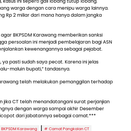
kasus ini seperti gali lobang tutup lobang.
 uang warga dengan cara menipu warga lainnya.
ng Rp 2 miliar dari mana hanya dalam jangka
 agar BKPSDM Karawang memberikan sanksi
ingga persoalan ini menjadi pembelajaran bagi ASN
menjalankan kewenangannya sebagai pejabat.
ya pasti sudah saya pecat. Karena ini jelas
alu-maluin bupati,” tandasnya.
arawang telah melakukan pemanggilan terhadap
jika CT telah menandatangani surat perjanjian
angnya dengan warga sampai akhir Desember
dicopot dari jabatannya sebagai camat.***
BKPSDM Karawang
Camat Pangkalan CT