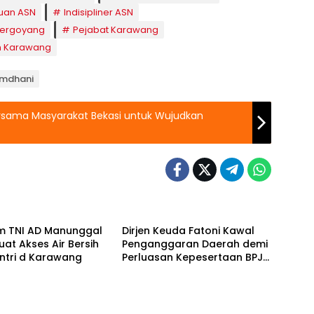
uan ASN
Indisipliner ASN
Bergoyang
Pejabat Karawang
um Karawang
Ramdhani
rsama Masyarakat Bekasi untuk Wujudkan
m TNI AD Manunggal
Dirjen Keuda Fatoni Kawal
kuat Akses Air Bersih
Penganggaran Daerah demi
ntri d Karawang
Perluasan Kepesertaan BPJS
Ketenagakerjaan di Bali