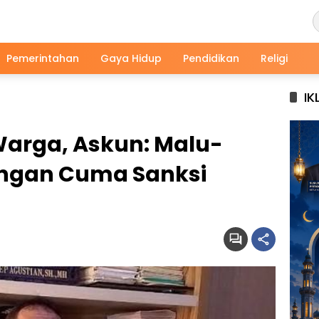
Pemerintahan
Gaya Hidup
Pendidikan
Religi
IK
Warga, Askun: Malu-
angan Cuma Sanksi