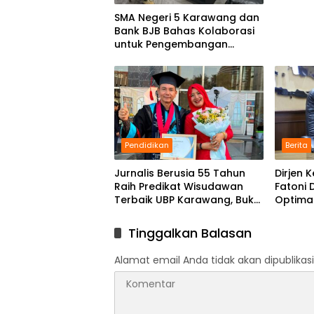
SMA Negeri 5 Karawang dan
Bank BJB Bahas Kolaborasi
untuk Pengembangan
Program Pendidikan
Pendidikan
Berita
Jurnalis Berusia 55 Tahun
Dirjen
Raih Predikat Wisudawan
Fatoni
Terbaik UBP Karawang, Bukti
Optima
Semangat Belajar Tak
Financi
Mengenal Usia
Tinggalkan Balasan
Alamat email Anda tidak akan dipublikasi