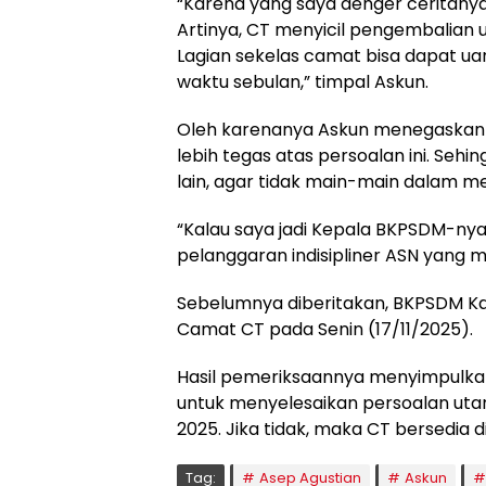
“Karena yang saya denger ceritanya, 
Artinya, CT menyicil pengembalian
Lagian sekelas camat bisa dapat ua
waktu sebulan,” timpal Askun.
Oleh karenanya Askun menegaskan
lebih tegas atas persoalan ini. Seh
lain, agar tidak main-main dalam 
“Kalau saya jadi Kepala BKPSDM-nya, 
pelanggaran indisipliner ASN yang m
Sebelumnya diberitakan, BKPSDM K
Camat CT pada Senin (17/11/2025).
Hasil pemeriksaannya menyimpulkan 
untuk menyelesaikan persoalan ut
2025. Jika tidak, maka CT bersedia 
Tag:
Asep Agustian
Askun