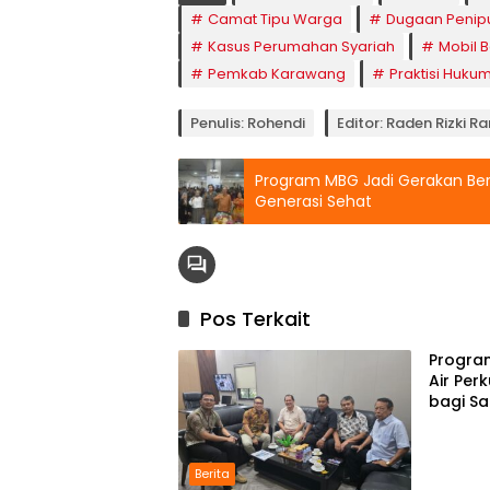
Camat Tipu Warga
Dugaan Penip
Kasus Perumahan Syariah
Mobil 
Pemkab Karawang
Praktisi Huk
Penulis: Rohendi
Editor: Raden Rizki 
Program MBG Jadi Gerakan Be
Generasi Sehat
Pos Terkait
Progra
Air Per
bagi Sa
Berita