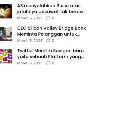
AS menyalahkan Rusia atas
jatuhnya pesawat tak berawak
di Laut Hitam, Moskow
Maret 15, 2023
0
menyangkal
CEO Silicon Valley Bridge Bank
Meminta Pelanggan untuk
menyetor ulang dana Mereka
Maret 15, 2023
0
Twitter Memiliki Saingan baru
yaitu sebuah Platform yang
dibuat oleh Meta
Maret 15, 2023
0