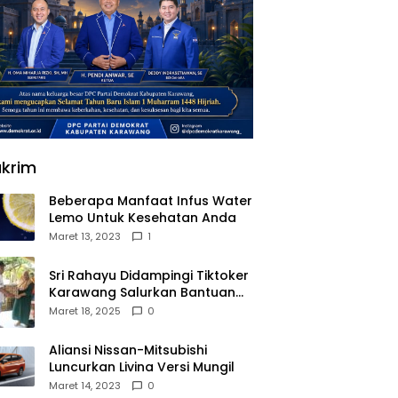
krim
Beberapa Manfaat Infus Water
Lemo Untuk Kesehatan Anda
Maret 13, 2023
1
Sri Rahayu Didampingi Tiktoker
Karawang Salurkan Bantuan
untuk Warga Dusun Kampek
Maret 18, 2025
0
Desa Karangligar
Aliansi Nissan-Mitsubishi
Luncurkan Livina Versi Mungil
Maret 14, 2023
0