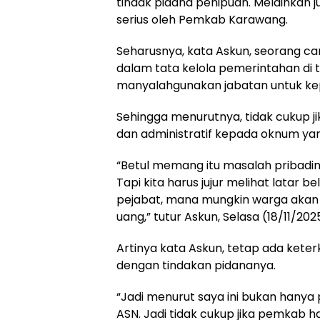
tindak pidana penipuan. Melainkan ju
serius oleh Pemkab Karawang.
Seharusnya, kata Askun, seorang c
dalam tata kelola pemerintahan di
manyalahgunakan jabatan untuk kep
Sehingga menurutnya, tidak cukup 
dan administratif kepada oknum ya
“Betul memang itu masalah pribadi
Tapi kita harus jujur melihat latar 
pejabat, mana mungkin warga akan
uang,” tutur Askun, Selasa (18/11/202
Artinya kata Askun, tetap ada kete
dengan tindakan pidananya.
“Jadi menurut saya ini bukan hanya p
ASN. Jadi tidak cukup jika pemkab 