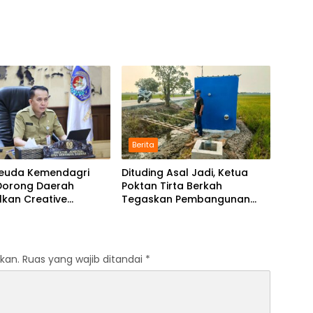
Berita
 Keuda Kemendagri
Dituding Asal Jadi, Ketua
 Dorong Daerah
Poktan Tirta Berkah
lkan Creative
Tegaskan Pembangunan
ng dan KPBU
IRPOM Sudah Capai 70
Persen
kan.
Ruas yang wajib ditandai
*