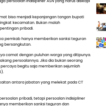
ga persoalan indisipliner ASN yang harus disikapi
amat bisa menjadi kepanjangan tangan bupati
 tingkat kecamatan. Bukan malah
entingan pribadi.
jika pemkab hanya memberikan sanksi teguran
ng bersangkutan.
nya camat dengan puluhan warga yang ditipunya.
belakang persoalannya. Jika dia bukan seorang
 percaya begitu saja memberikan sejumlah
5).
rkaitan antara jabatan yang melekat pada CT
ersoalan pribadi, tetapi persoalan indisipliner
hanya memberikan sanksi teguran dan