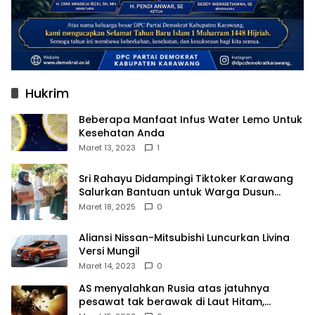
Hukrim
Beberapa Manfaat Infus Water Lemo Untuk
Kesehatan Anda
Maret 13, 2023
1
Sri Rahayu Didampingi Tiktoker Karawang
Salurkan Bantuan untuk Warga Dusun
Kampek Desa Karangligar
Maret 18, 2025
0
Aliansi Nissan-Mitsubishi Luncurkan Livina
Versi Mungil
Maret 14, 2023
0
AS menyalahkan Rusia atas jatuhnya
pesawat tak berawak di Laut Hitam,
Moskow menyangkal