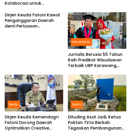
Kolaborasi untuk
Pengembangan Program
Pendidikan
Dirjen Keuda Fatoni Kawal
Penganggaran Daerah
demi Perluasan
Kepesertaan BPJS
Ketenagakerjaan di Bali
Pendidikan
Jurnalis Berusia 55 Tahun
Raih Predikat Wisudawan
Terbaik UBP Karawang,
Bukti Semangat Belajar
Tak Mengenal Usia
Berita
Berita
Dirjen Keuda Kemendagri
Dituding Asal Jadi, Ketua
Fatoni Dorong Daerah
Poktan Tirta Berkah
Optimalkan Creative
Tegaskan Pembangunan