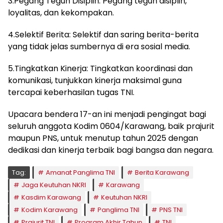
3.Pegang Teguh Disiplin: Pegang teguh disiplin,
loyalitas, dan kekompakan.
4.Selektif Berita: Selektif dan saring berita-berita
yang tidak jelas sumbernya di era sosial media.
5.Tingkatkan Kinerja: Tingkatkan koordinasi dan
komunikasi, tunjukkan kinerja maksimal guna
tercapai keberhasilan tugas TNI.
Upacara bendera 17-an ini menjadi pengingat bagi
seluruh anggota Kodim 0604/Karawang, baik prajurit
maupun PNS, untuk menutup tahun 2025 dengan
dedikasi dan kinerja terbaik bagi bangsa dan negara.
Tag:
Amanat Panglima TNI
Berita Karawang
Jaga Keutuhan NKRI
Karawang
Kasdim Karawang
Keutuhan NKRI
Kodim Karawang
Panglima TNI
PNS TNI
Prajurit TNI
Program Akhir Tahun
TNI