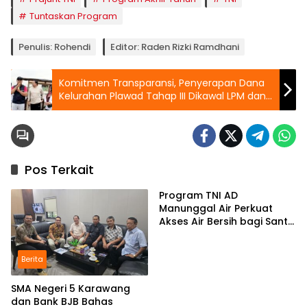
Tuntaskan Program
Penulis: Rohendi
Editor: Raden Rizki Ramdhani
Komitmen Transparansi, Penyerapan Dana
Kelurahan Plawad Tahap III Dikawal LPM dan
KSM, Fokus pada Aksesibilitas Warga
Pos Terkait
Program TNI AD
Manunggal Air Perkuat
Akses Air Bersih bagi Santri
d Karawang
Berita
SMA Negeri 5 Karawang
dan Bank BJB Bahas