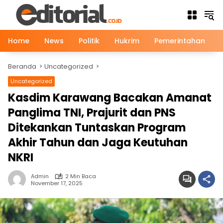
Langsung
ke
konten
Home
News
Politik
Hukrim
Pemerintahan
Beranda
Uncategorized
Uncategorized
Kasdim Karawang Bacakan Amanat
Panglima TNI, Prajurit dan PNS
Ditekankan Tuntaskan Program
Akhir Tahun dan Jaga Keutuhan
NKRI
Admin
2 Min Baca
November 17, 2025