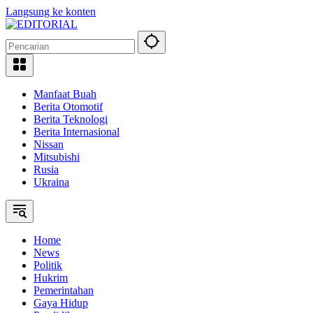
Langsung ke konten
Manfaat Buah
Berita Otomotif
Berita Teknologi
Berita Internasional
Nissan
Mitsubishi
Rusia
Ukraina
Home
News
Politik
Hukrim
Pemerintahan
Gaya Hidup