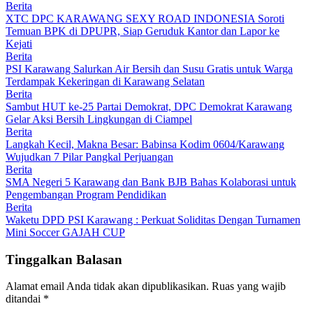
Berita
XTC DPC KARAWANG SEXY ROAD INDONESIA Soroti
Temuan BPK di DPUPR, Siap Geruduk Kantor dan Lapor ke
Kejati
Berita
PSI Karawang Salurkan Air Bersih dan Susu Gratis untuk Warga
Terdampak Kekeringan di Karawang Selatan
Berita
Sambut HUT ke-25 Partai Demokrat, DPC Demokrat Karawang
Gelar Aksi Bersih Lingkungan di Ciampel
Berita
Langkah Kecil, Makna Besar: Babinsa Kodim 0604/Karawang
Wujudkan 7 Pilar Pangkal Perjuangan
Berita
SMA Negeri 5 Karawang dan Bank BJB Bahas Kolaborasi untuk
Pengembangan Program Pendidikan
Berita
Waketu DPD PSI Karawang : Perkuat Soliditas Dengan Turnamen
Mini Soccer GAJAH CUP
Tinggalkan Balasan
Alamat email Anda tidak akan dipublikasikan.
Ruas yang wajib
ditandai
*