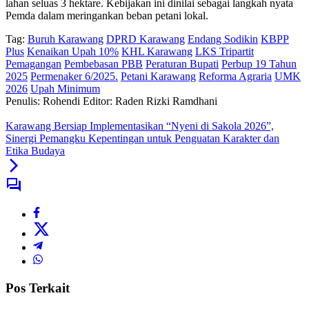
lahan seluas 3 hektare. Kebijakan ini dinilai sebagai langkah nyata
Pemda dalam meringankan beban petani lokal.
Tag:
Buruh Karawang
DPRD Karawang
Endang Sodikin
KBPP
Plus
Kenaikan Upah 10%
KHL Karawang
LKS Tripartit
Pemagangan
Pembebasan PBB
Peraturan Bupati
Perbup 19 Tahun
2025
Permenaker 6/2025.
Petani Karawang
Reforma Agraria
UMK
2026
Upah Minimum
Penulis: Rohendi
Editor: Raden Rizki Ramdhani
Karawang Bersiap Implementasikan “Nyeni di Sakola 2026”,
Sinergi Pemangku Kepentingan untuk Penguatan Karakter dan
Etika Budaya
Pos Terkait