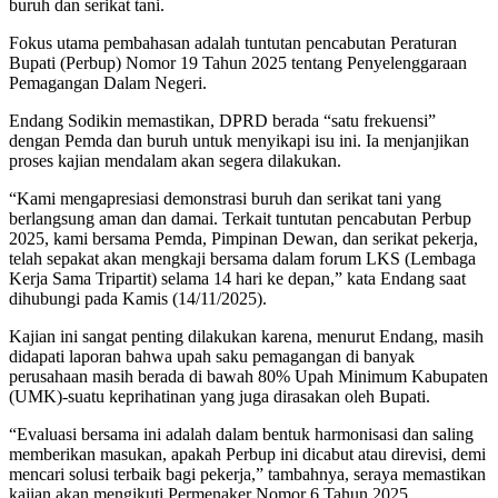
buruh dan serikat tani.
Fokus utama pembahasan adalah tuntutan pencabutan Peraturan
Bupati (Perbup) Nomor 19 Tahun 2025 tentang Penyelenggaraan
Pemagangan Dalam Negeri.
Endang Sodikin memastikan, DPRD berada “satu frekuensi”
dengan Pemda dan buruh untuk menyikapi isu ini. Ia menjanjikan
proses kajian mendalam akan segera dilakukan.
“Kami mengapresiasi demonstrasi buruh dan serikat tani yang
berlangsung aman dan damai. Terkait tuntutan pencabutan Perbup
2025, kami bersama Pemda, Pimpinan Dewan, dan serikat pekerja,
telah sepakat akan mengkaji bersama dalam forum LKS (Lembaga
Kerja Sama Tripartit) selama 14 hari ke depan,” kata Endang saat
dihubungi pada Kamis (14/11/2025).
Kajian ini sangat penting dilakukan karena, menurut Endang, masih
didapati laporan bahwa upah saku pemagangan di banyak
perusahaan masih berada di bawah 80% Upah Minimum Kabupaten
(UMK)-suatu keprihatinan yang juga dirasakan oleh Bupati.
“Evaluasi bersama ini adalah dalam bentuk harmonisasi dan saling
memberikan masukan, apakah Perbup ini dicabut atau direvisi, demi
mencari solusi terbaik bagi pekerja,” tambahnya, seraya memastikan
kajian akan mengikuti Permenaker Nomor 6 Tahun 2025.