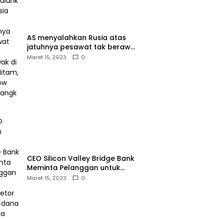
AS menyalahkan Rusia atas
jatuhnya pesawat tak berawak
di Laut Hitam, Moskow
Maret 15, 2023
0
menyangkal
CEO Silicon Valley Bridge Bank
Meminta Pelanggan untuk
menyetor ulang dana Mereka
Maret 15, 2023
0