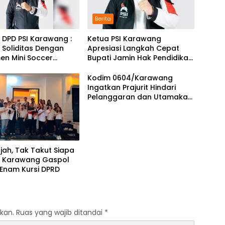
Berita
 DPD PSI Karawang :
Ketua PSI Karawang
 Soliditas Dengan
Apresiasi Langkah Cepat
en Mini Soccer
Bupati Jamin Hak Pendidikan
CUP
Karmila
Kodim 0604/Karawang
Ingatkan Prajurit Hindari
Pelanggaran dan Utamakan
Disiplin
ajah, Tak Takut Siapa
SI Karawang Gaspol
 Enam Kursi DPRD
kan.
Ruas yang wajib ditandai
*