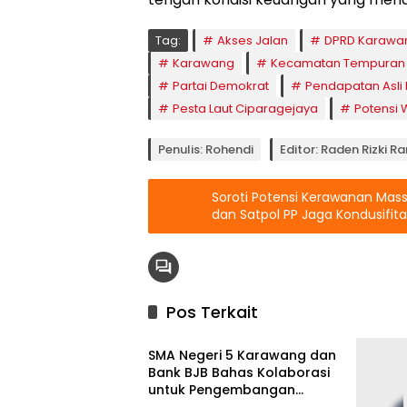
Tag:
Akses Jalan
DPRD Karawa
Karawang
Kecamatan Tempuran
Partai Demokrat
Pendapatan Asli 
Pesta Laut Ciparagejaya
Potensi 
Penulis: Rohendi
Editor: Raden Rizki 
Soroti Potensi Kerawanan Massa,
dan Satpol PP Jaga Kondusifit
Pos Terkait
Berita
SMA Negeri 5 Karawang dan
Bank BJB Bahas Kolaborasi
untuk Pengembangan