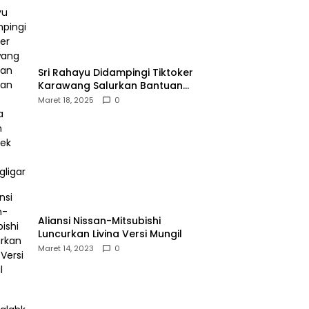
Sri Rahayu Didampingi Tiktoker
Karawang Salurkan Bantuan
untuk Warga Dusun Kampek
Maret 18, 2025
0
Desa Karangligar
Aliansi Nissan-Mitsubishi
Luncurkan Livina Versi Mungil
Maret 14, 2023
0