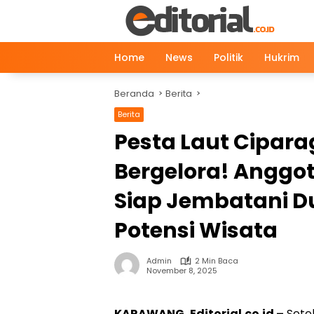
Langsung
ke
konten
Home
News
Politik
Hukrim
Beranda
Berita
Berita
Pesta Laut Cipar
Bergelora! Anggot
Siap Jembatani 
Potensi Wisata
Admin
2 Min Baca
November 8, 2025
KARAWANG, Editorial.co.id –
Setel