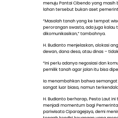
menuju Pantai Cibendo yang masih b
lahan tersebut bukan aset pemerint
“Masalah tanah yang ke tempat wis
perorangan swasta, ada juga kalau ti
dikomunikasikan,” tambahnya.
H. Budianto menjelaskan, alokasi ang
dewan, dana desa, atau dinas – tida
“Ini perlu adanya negosiasi dan kom
pemilik tanah agar jalan itu bisa dip
Ia menambahkan bahwa semangat pe
sangat luar biasa, namun terkendala 
H. Budianto berharap, Pesta Laut ini 
menjadi momentum bagi Pemerinta
pariwisata Ciparagejaya, demi meni
tengah kondisi keuangan yang men