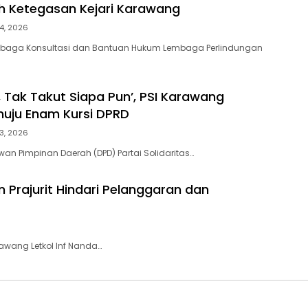
ih Ketegasan Kejari Karawang
4, 2026
aga Konsultasi dan Bantuan Hukum Lembaga Perlindungan
, Tak Takut Siapa Pun’, PSI Karawang
uju Enam Kursi DPRD
3, 2026
n Pimpinan Daerah (DPD) Partai Solidaritas…
Prajurit Hindari Pelanggaran dan
awang Letkol Inf Nanda…