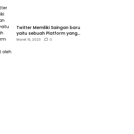
Twitter Memiliki Saingan baru
yaitu sebuah Platform yang
dibuat oleh Meta
Maret 15, 2023
0