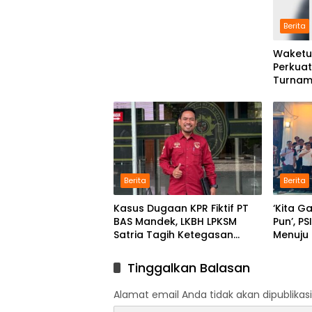
Program Pendidikan
Berita
Waketu
Perkuat
Turnam
GAJAH 
Berita
Berita
Kasus Dugaan KPR Fiktif PT
‘Kita G
BAS Mandek, LKBH LPKSM
Pun’, P
Satria Tagih Ketegasan
Menuju
Kejari Karawang
Tinggalkan Balasan
Alamat email Anda tidak akan dipublikasi