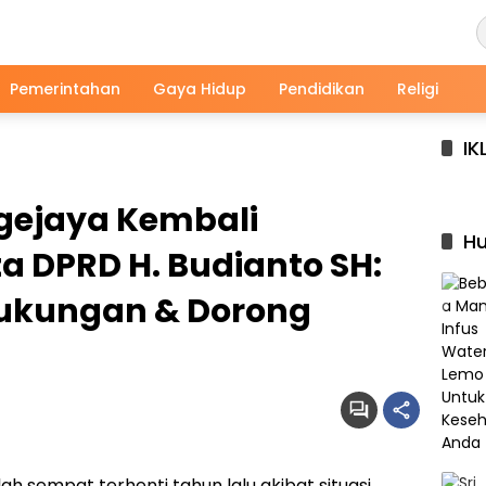
Pemerintahan
Gaya Hidup
Pendidikan
Religi
IK
agejaya Kembali
Hu
a DPRD H. Budianto SH:
Dukungan & Dorong
ah sempat terhenti tahun lalu akibat situasi