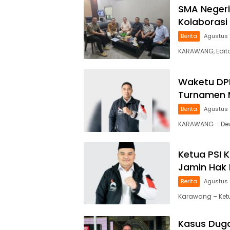
SMA Negeri
Kolaboras
Berita
Agustus 
KARAWANG, Edito
Waketu DPD
Turnamen 
Berita
Agustus 
KARAWANG – Dewa
Ketua PSI 
Jamin Hak 
Berita
Agustus 
Karawang – Ketua
Kasus Duga