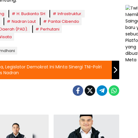
ng
H. Budianto SH
Infrastruktur.
Nadran Laut
Pantai Cibendo
Daerah (PAD).
Perhutani
Wisata
Ramdhani
 Legislator Demokrat Ini Minta Sinergi TNI-Polri
as Nadran