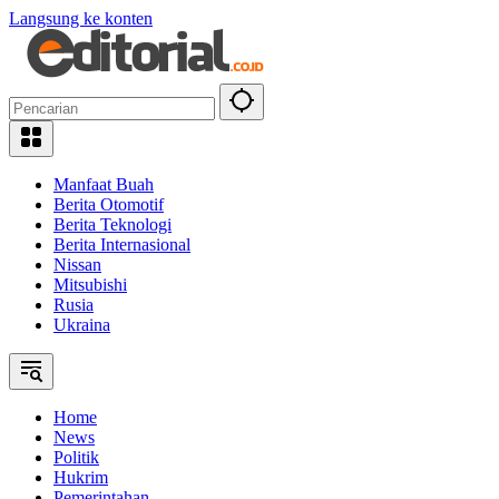
Langsung ke konten
Manfaat Buah
Berita Otomotif
Berita Teknologi
Berita Internasional
Nissan
Mitsubishi
Rusia
Ukraina
Home
News
Politik
Hukrim
Pemerintahan