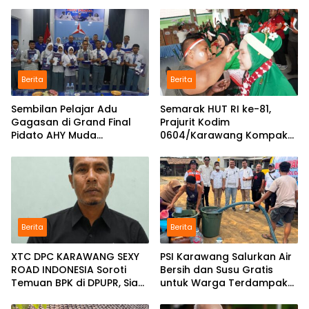
Berita
Berita
Sembilan Pelajar Adu
Semarak HUT RI ke-81,
Gagasan di Grand Final
Prajurit Kodim
Pidato AHY Muda
0604/Karawang Kompak
Karawang, Juara Melaju ke
Bersama Keluarga
Tingkat Nasional
Berita
Berita
XTC DPC KARAWANG SEXY
PSI Karawang Salurkan Air
ROAD INDONESIA Soroti
Bersih dan Susu Gratis
Temuan BPK di DPUPR, Siap
untuk Warga Terdampak
Geruduk Kantor dan Lapor
Kekeringan di Karawang
ke Kejati
Selatan