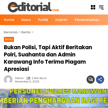
Langsung
ke
konten
Home
News
Politik
Hukrim
Pemerintahan
Beranda
Berita
Berita
Bukan Polisi, Tapi Aktif Beritakan
Polri, Suahanta dan Admin
Karawang Info Terima Piagam
Apresiasi
Admin
2 Min Baca
November 5, 2025