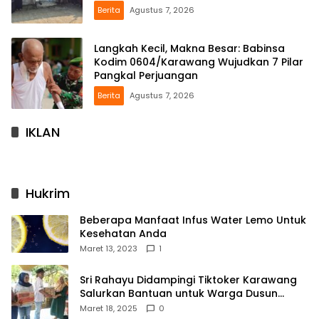
Berita
Agustus 7, 2026
Langkah Kecil, Makna Besar: Babinsa
Kodim 0604/Karawang Wujudkan 7 Pilar
Pangkal Perjuangan
Berita
Agustus 7, 2026
IKLAN
Hukrim
Beberapa Manfaat Infus Water Lemo Untuk
Kesehatan Anda
Maret 13, 2023
1
Sri Rahayu Didampingi Tiktoker Karawang
Salurkan Bantuan untuk Warga Dusun
Kampek Desa Karangligar
Maret 18, 2025
0