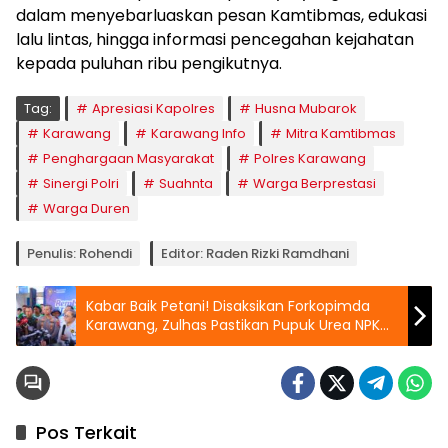
dalam menyebarluaskan pesan Kamtibmas, edukasi
lalu lintas, hingga informasi pencegahan kejahatan
kepada puluhan ribu pengikutnya.
Tag:
Apresiasi Kapolres
Husna Mubarok
Karawang
Karawang Info
Mitra Kamtibmas
Penghargaan Masyarakat
Polres Karawang
Sinergi Polri
Suahnta
Warga Berprestasi
Warga Duren
Penulis: Rohendi
Editor: Raden Rizki Ramdhani
Kabar Baik Petani! Disaksikan Forkopimda
Karawang, Zulhas Pastikan Pupuk Urea NPK
Turun 20% dan Stok Aman di Kios
Pos Terkait