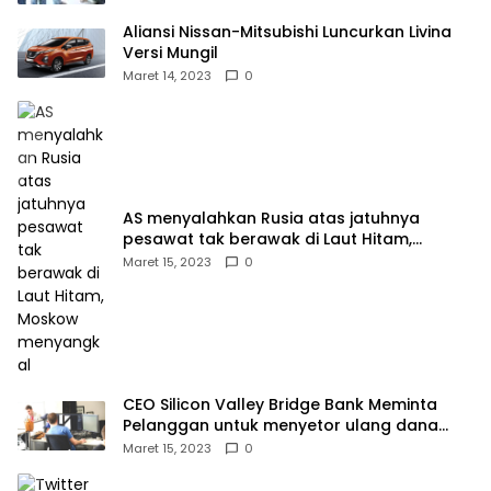
Aliansi Nissan-Mitsubishi Luncurkan Livina
Versi Mungil
Maret 14, 2023
0
AS menyalahkan Rusia atas jatuhnya
pesawat tak berawak di Laut Hitam,
Moskow menyangkal
Maret 15, 2023
0
CEO Silicon Valley Bridge Bank Meminta
Pelanggan untuk menyetor ulang dana
Mereka
Maret 15, 2023
0