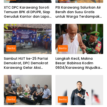
XTC DPC Karawang Soroti
PSI Karawang Salurkan Air
Temuan BPK di DPUPR, Siap
Bersih dan Susu Gratis
Geruduk Kantor dan Lapor
untuk Warga Terdampak
ke Kejati
Kekeringan di Karawang
Selatan
Berita
Berita
Sambut HUT ke-25 Partai
Langkah Kecil, Makna
Demokrat, DPC Demokrat
Besar: Babinsa Kodim
Karawang Gelar Aksi
0604/Karawang Wujudkan
Bersih Lingkungan di
7 Pilar Pangkal Perjuangan
Ciampel
Berita
Berita