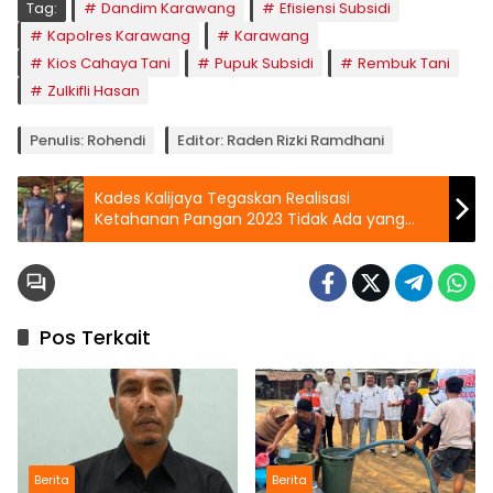
Tag:
Dandim Karawang
Efisiensi Subsidi
Kapolres Karawang
Karawang
Kios Cahaya Tani
Pupuk Subsidi
Rembuk Tani
Zulkifli Hasan
Penulis: Rohendi
Editor: Raden Rizki Ramdhani
Kades Kalijaya Tegaskan Realisasi
Ketahanan Pangan 2023 Tidak Ada yang
Fiktif
Pos Terkait
Berita
Berita