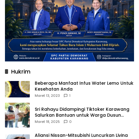
Hukrim
Beberapa Manfaat Infus Water Lemo Untuk
Kesehatan Anda
Maret 13, 2023
1
Sri Rahayu Didampingi Tiktoker Karawang
Salurkan Bantuan untuk Warga Dusun
Kampek Desa Karangligar
Maret 18, 2025
0
Aliansi Nissan-Mitsubishi Luncurkan Livina