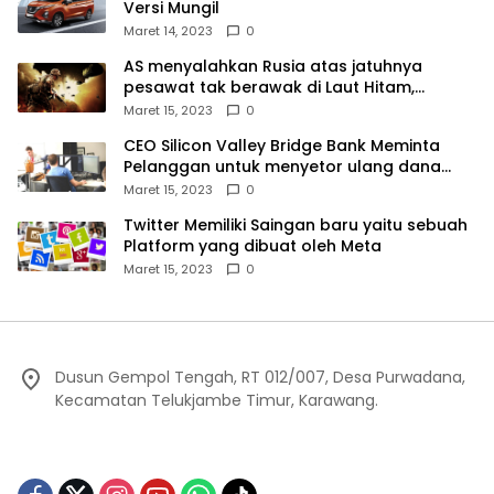
Versi Mungil
Maret 14, 2023
0
AS menyalahkan Rusia atas jatuhnya
pesawat tak berawak di Laut Hitam,
Moskow menyangkal
Maret 15, 2023
0
CEO Silicon Valley Bridge Bank Meminta
Pelanggan untuk menyetor ulang dana
Mereka
Maret 15, 2023
0
Twitter Memiliki Saingan baru yaitu sebuah
Platform yang dibuat oleh Meta
Maret 15, 2023
0
Dusun Gempol Tengah, RT 012/007, Desa Purwadana,
Kecamatan Telukjambe Timur, Karawang.