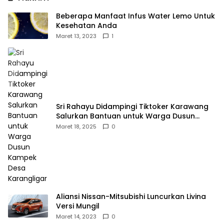
Beberapa Manfaat Infus Water Lemo Untuk
Kesehatan Anda
Maret 13, 2023
1
Sri Rahayu Didampingi Tiktoker Karawang
Salurkan Bantuan untuk Warga Dusun
Kampek Desa Karangligar
Maret 18, 2025
0
Aliansi Nissan-Mitsubishi Luncurkan Livina
Versi Mungil
Maret 14, 2023
0