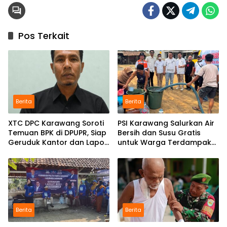
Pos Terkait
Berita
Berita
XTC DPC Karawang Soroti
PSI Karawang Salurkan Air
Temuan BPK di DPUPR, Siap
Bersih dan Susu Gratis
Geruduk Kantor dan Lapor
untuk Warga Terdampak
ke Kejati
Kekeringan di Karawang
Selatan
Berita
Berita