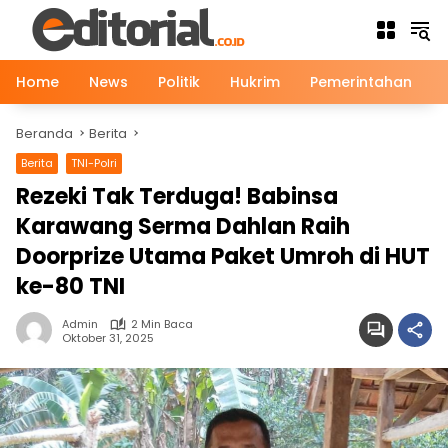
Langsung
ke
konten
Home
News
Politik
Hukrim
Pemerintahan
Beranda
Berita
Berita
TNI-Polri
Rezeki Tak Terduga! Babinsa
Karawang Serma Dahlan Raih
Doorprize Utama Paket Umroh di HUT
ke-80 TNI
Admin
2 Min Baca
Oktober 31, 2025