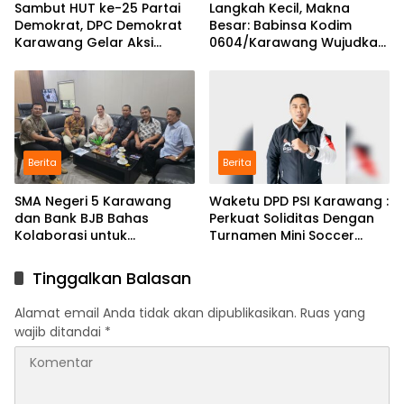
Sambut HUT ke-25 Partai
Langkah Kecil, Makna
Demokrat, DPC Demokrat
Besar: Babinsa Kodim
Karawang Gelar Aksi
0604/Karawang Wujudkan
Bersih Lingkungan di
7 Pilar Pangkal Perjuangan
Ciampel
Berita
Berita
SMA Negeri 5 Karawang
Waketu DPD PSI Karawang :
dan Bank BJB Bahas
Perkuat Soliditas Dengan
Kolaborasi untuk
Turnamen Mini Soccer
Pengembangan Program
GAJAH CUP
Pendidikan
Tinggalkan Balasan
Alamat email Anda tidak akan dipublikasikan.
Ruas yang
wajib ditandai
*