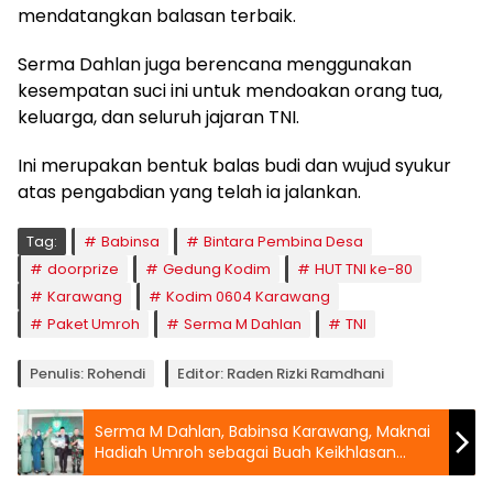
mendatangkan balasan terbaik.
Serma Dahlan juga berencana menggunakan
kesempatan suci ini untuk mendoakan orang tua,
keluarga, dan seluruh jajaran TNI.
Ini merupakan bentuk balas budi dan wujud syukur
atas pengabdian yang telah ia jalankan.
Tag:
Babinsa
Bintara Pembina Desa
doorprize
Gedung Kodim
HUT TNI ke-80
Karawang
Kodim 0604 Karawang
Paket Umroh
Serma M Dahlan
TNI
Penulis: Rohendi
Editor: Raden Rizki Ramdhani
Serma M Dahlan, Babinsa Karawang, Maknai
Hadiah Umroh sebagai Buah Keikhlasan
Pengabdian