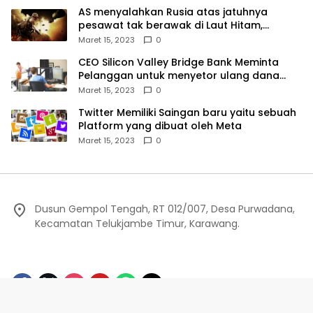
AS menyalahkan Rusia atas jatuhnya
pesawat tak berawak di Laut Hitam,
Moskow menyangkal
Maret 15, 2023
0
CEO Silicon Valley Bridge Bank Meminta
Pelanggan untuk menyetor ulang dana
Mereka
Maret 15, 2023
0
Twitter Memiliki Saingan baru yaitu sebuah
Platform yang dibuat oleh Meta
Maret 15, 2023
0
Dusun Gempol Tengah, RT 012/007, Desa Purwadana,
Kecamatan Telukjambe Timur, Karawang.