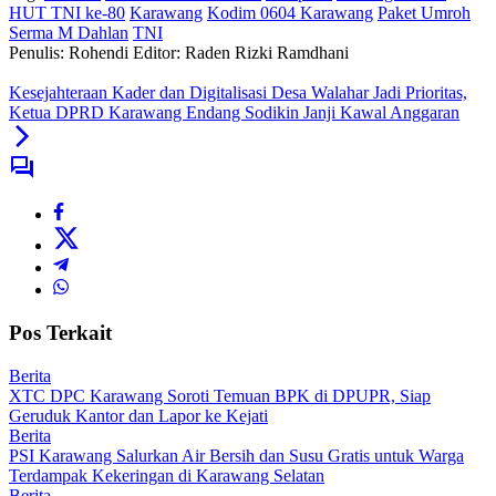
HUT TNI ke-80
Karawang
Kodim 0604 Karawang
Paket Umroh
Serma M Dahlan
TNI
Penulis: Rohendi
Editor: Raden Rizki Ramdhani
Kesejahteraan Kader dan Digitalisasi Desa Walahar Jadi Prioritas,
Ketua DPRD Karawang Endang Sodikin Janji Kawal Anggaran
Pos Terkait
Berita
XTC DPC Karawang Soroti Temuan BPK di DPUPR, Siap
Geruduk Kantor dan Lapor ke Kejati
Berita
PSI Karawang Salurkan Air Bersih dan Susu Gratis untuk Warga
Terdampak Kekeringan di Karawang Selatan
Berita