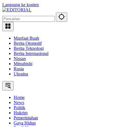
Langsung ke konten
Manfaat Buah
Berita Otomotif
Berita Teknologi
Berita Internasional
Nissan
Mitsubishi
Rusia
Ukraina
Home
News
Politik
Hukrim
Pemerintahan
Gaya Hidup