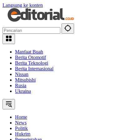
Langsung ke konten
Manfaat Buah
Berita Otomotif
Berita Teknologi
Berita Internasional
Nissan
Mitsubishi
Rusia
Ukraina
Home
News
Politik
Hukrim
Pemerintahan