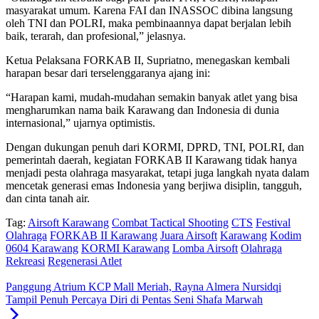
masyarakat umum. Karena FAI dan INASSOC dibina langsung
oleh TNI dan POLRI, maka pembinaannya dapat berjalan lebih
baik, terarah, dan profesional,” jelasnya.
Ketua Pelaksana FORKAB II, Supriatno, menegaskan kembali
harapan besar dari terselenggaranya ajang ini:
“Harapan kami, mudah-mudahan semakin banyak atlet yang bisa
mengharumkan nama baik Karawang dan Indonesia di dunia
internasional,” ujarnya optimistis.
Dengan dukungan penuh dari KORMI, DPRD, TNI, POLRI, dan
pemerintah daerah, kegiatan FORKAB II Karawang tidak hanya
menjadi pesta olahraga masyarakat, tetapi juga langkah nyata dalam
mencetak generasi emas Indonesia yang berjiwa disiplin, tangguh,
dan cinta tanah air.
Tag:
Airsoft Karawang
Combat Tactical Shooting
CTS
Festival
Olahraga
FORKAB II Karawang
Juara Airsoft
Karawang
Kodim
0604 Karawang
KORMI Karawang
Lomba Airsoft
Olahraga
Rekreasi
Regenerasi Atlet
Panggung Atrium KCP Mall Meriah, Rayna Almera Nursidqi
Tampil Penuh Percaya Diri di Pentas Seni Shafa Marwah