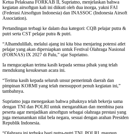
Ketua Pelaksana FORKAB II, Supriatno, menjelaskan bahwa
kegiatan airsoftgun kali ini diikuti oleh dua inorga, yakni FAI
(Federasi Airsoftgun Indonesia) dan INASSOC (Indonesia Airsoft
Association).
Pertandingan terbagi ke dalam dua kategori: CQB pelajar putra &
putri serta CST pelajar putra & putri.
“Alhamdulillah, melalui ajang ini kita bisa menjaring potensi atlet
pelajar yang akan dipersiapkan untuk Festival Olahraga Nasional
(FORNAS) IX 2027 di Palu,” ujar Supriatno.
Ia mengucapkan terima kasih kepada semua pihak yang telah
mendukung kesuksesan acara ini.
“Terima kasih kepada seluruh unsur pemerintah daerah dan
pimpinan KORMI yang telah mensupport penuh kegiatan ini,”
tambahnya.
Supriatno juga menegaskan bahwa pihaknya telah bekerja sama
dengan TNI dan POLRI untuk mengarahkan dan membina para
peserta agar menjadikan airsoftgun sebagai olahraga prestasi yang
juga menanamkan nilai bela negara, sesuai dengan arahan Presiden
Republik Indonesia.
“Olahraga ini terbuka bagi putra-putri TNI, POLRI, maupun