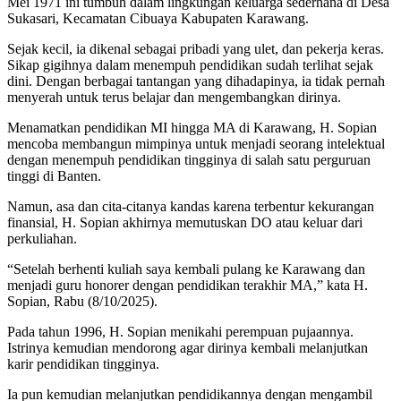
Mei 1971 ini tumbuh dalam lingkungan keluarga sederhana di Desa
Sukasari, Kecamatan Cibuaya Kabupaten Karawang.
Sejak kecil, ia dikenal sebagai pribadi yang ulet, dan pekerja keras.
Sikap gigihnya dalam menempuh pendidikan sudah terlihat sejak
dini. Dengan berbagai tantangan yang dihadapinya, ia tidak pernah
menyerah untuk terus belajar dan mengembangkan dirinya.
Menamatkan pendidikan MI hingga MA di Karawang, H. Sopian
mencoba membangun mimpinya untuk menjadi seorang intelektual
dengan menempuh pendidikan tingginya di salah satu perguruan
tinggi di Banten.
Namun, asa dan cita-citanya kandas karena terbentur kekurangan
finansial, H. Sopian akhirnya memutuskan DO atau keluar dari
perkuliahan.
“Setelah berhenti kuliah saya kembali pulang ke Karawang dan
menjadi guru honorer dengan pendidikan terakhir MA,” kata H.
Sopian, Rabu (8/10/2025).
Pada tahun 1996, H. Sopian menikahi perempuan pujaannya.
Istrinya kemudian mendorong agar dirinya kembali melanjutkan
karir pendidikan tingginya.
Ia pun kemudian melanjutkan pendidikannya dengan mengambil