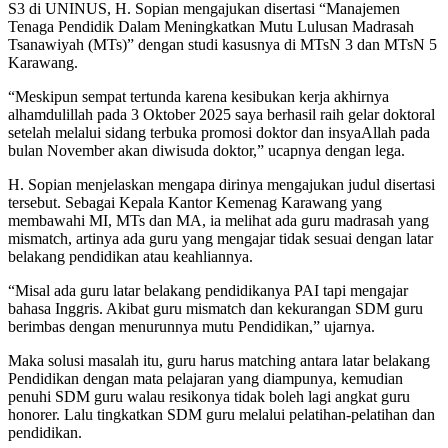
S3 di UNINUS, H. Sopian mengajukan disertasi “Manajemen
Tenaga Pendidik Dalam Meningkatkan Mutu Lulusan Madrasah
Tsanawiyah (MTs)” dengan studi kasusnya di MTsN 3 dan MTsN 5
Karawang.
“Meskipun sempat tertunda karena kesibukan kerja akhirnya
alhamdulillah pada 3 Oktober 2025 saya berhasil raih gelar doktoral
setelah melalui sidang terbuka promosi doktor dan insyaAllah pada
bulan November akan diwisuda doktor,” ucapnya dengan lega.
H. Sopian menjelaskan mengapa dirinya mengajukan judul disertasi
tersebut. Sebagai Kepala Kantor Kemenag Karawang yang
membawahi MI, MTs dan MA, ia melihat ada guru madrasah yang
mismatch, artinya ada guru yang mengajar tidak sesuai dengan latar
belakang pendidikan atau keahliannya.
“Misal ada guru latar belakang pendidikanya PAI tapi mengajar
bahasa Inggris. Akibat guru mismatch dan kekurangan SDM guru
berimbas dengan menurunnya mutu Pendidikan,” ujarnya.
Maka solusi masalah itu, guru harus matching antara latar belakang
Pendidikan dengan mata pelajaran yang diampunya, kemudian
penuhi SDM guru walau resikonya tidak boleh lagi angkat guru
honorer. Lalu tingkatkan SDM guru melalui pelatihan-pelatihan dan
pendidikan.