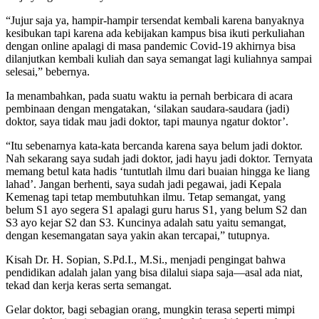
“Jujur saja ya, hampir-hampir tersendat kembali karena banyaknya
kesibukan tapi karena ada kebijakan kampus bisa ikuti perkuliahan
dengan online apalagi di masa pandemic Covid-19 akhirnya bisa
dilanjutkan kembali kuliah dan saya semangat lagi kuliahnya sampai
selesai,” bebernya.
Ia menambahkan, pada suatu waktu ia pernah berbicara di acara
pembinaan dengan mengatakan, ‘silakan saudara-saudara (jadi)
doktor, saya tidak mau jadi doktor, tapi maunya ngatur doktor’.
“Itu sebenarnya kata-kata bercanda karena saya belum jadi doktor.
Nah sekarang saya sudah jadi doktor, jadi hayu jadi doktor. Ternyata
memang betul kata hadis ‘tuntutlah ilmu dari buaian hingga ke liang
lahad’. Jangan berhenti, saya sudah jadi pegawai, jadi Kepala
Kemenag tapi tetap membutuhkan ilmu. Tetap semangat, yang
belum S1 ayo segera S1 apalagi guru harus S1, yang belum S2 dan
S3 ayo kejar S2 dan S3. Kuncinya adalah satu yaitu semangat,
dengan kesemangatan saya yakin akan tercapai,” tutupnya.
Kisah Dr. H. Sopian, S.Pd.I., M.Si., menjadi pengingat bahwa
pendidikan adalah jalan yang bisa dilalui siapa saja—asal ada niat,
tekad dan kerja keras serta semangat.
Gelar doktor, bagi sebagian orang, mungkin terasa seperti mimpi