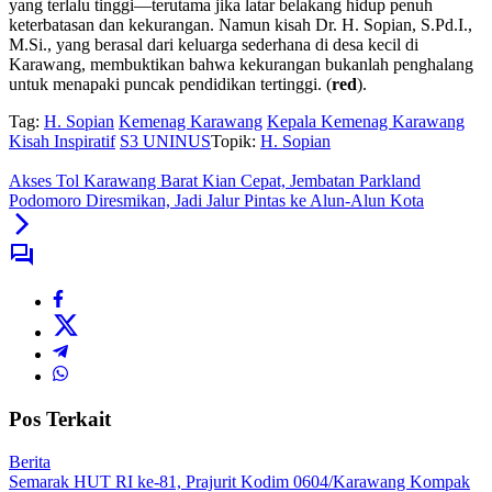
yang terlalu tinggi—terutama jika latar belakang hidup penuh
keterbatasan dan kekurangan. Namun kisah Dr. H. Sopian, S.Pd.I.,
M.Si., yang berasal dari keluarga sederhana di desa kecil di
Karawang, membuktikan bahwa kekurangan bukanlah penghalang
untuk menapaki puncak pendidikan tertinggi. (
red
).
Tag:
H. Sopian
Kemenag Karawang
Kepala Kemenag Karawang
Kisah Inspiratif
S3 UNINUS
Topik:
H. Sopian
Akses Tol Karawang Barat Kian Cepat, Jembatan Parkland
Podomoro Diresmikan, Jadi Jalur Pintas ke Alun-Alun Kota
Pos Terkait
Berita
Semarak HUT RI ke-81, Prajurit Kodim 0604/Karawang Kompak