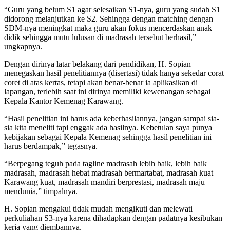
“Guru yang belum S1 agar selesaikan S1-nya, guru yang sudah S1
didorong melanjutkan ke S2. Sehingga dengan matching dengan
SDM-nya meningkat maka guru akan fokus mencerdaskan anak
didik sehingga mutu lulusan di madrasah tersebut berhasil,”
ungkapnya.
Dengan dirinya latar belakang dari pendidikan, H. Sopian
menegaskan hasil penelitiannya (disertasi) tidak hanya sekedar corat
coret di atas kertas, tetapi akan benar-benar ia aplikasikan di
lapangan, terlebih saat ini dirinya memiliki kewenangan sebagai
Kepala Kantor Kemenag Karawang.
“Hasil penelitian ini harus ada keberhasilannya, jangan sampai sia-
sia kita meneliti tapi enggak ada hasilnya. Kebetulan saya punya
kebijakan sebagai Kepala Kemenag sehingga hasil penelitian ini
harus berdampak,” tegasnya.
“Berpegang teguh pada tagline madrasah lebih baik, lebih baik
madrasah, madrasah hebat madrasah bermartabat, madrasah kuat
Karawang kuat, madrasah mandiri berprestasi, madrasah maju
mendunia,” timpalnya.
H. Sopian mengakui tidak mudah mengikuti dan melewati
perkuliahan S3-nya karena dihadapkan dengan padatnya kesibukan
kerja yang diembannya.