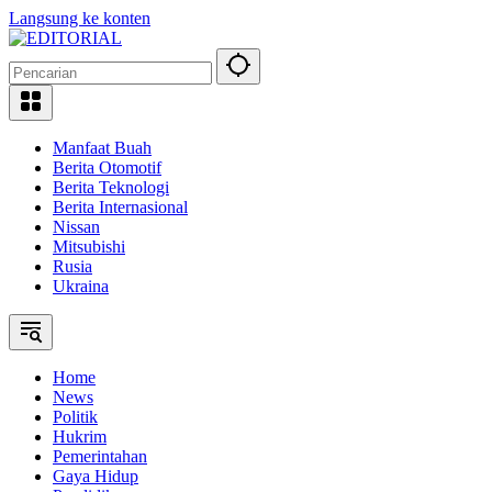
Langsung ke konten
Manfaat Buah
Berita Otomotif
Berita Teknologi
Berita Internasional
Nissan
Mitsubishi
Rusia
Ukraina
Home
News
Politik
Hukrim
Pemerintahan
Gaya Hidup