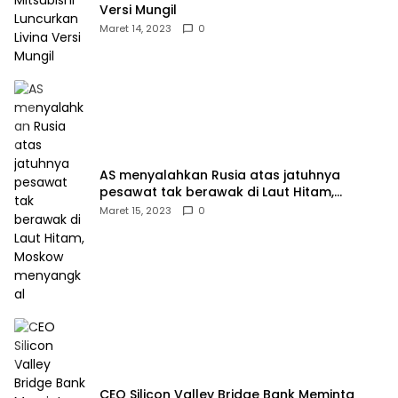
Versi Mungil
Maret 14, 2023
0
AS menyalahkan Rusia atas jatuhnya
pesawat tak berawak di Laut Hitam,
Moskow menyangkal
Maret 15, 2023
0
CEO Silicon Valley Bridge Bank Meminta