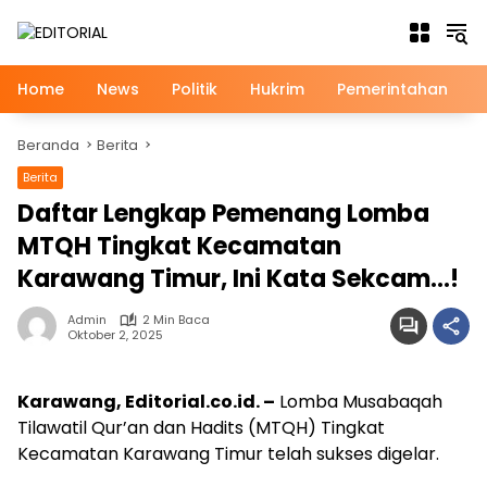
Langsung
ke
konten
Home
News
Politik
Hukrim
Pemerintahan
Beranda
Berita
Berita
Daftar Lengkap Pemenang Lomba
MTQH Tingkat Kecamatan
Karawang Timur, Ini Kata Sekcam…!
Admin
2 Min Baca
Oktober 2, 2025
Karawang, Editorial.co.id. –
Lomba Musabaqah
Tilawatil Qur’an dan Hadits (MTQH) Tingkat
Kecamatan Karawang Timur telah sukses digelar.