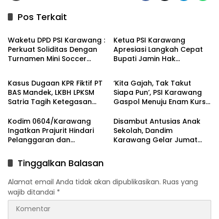
Pos Terkait
Berita
Berita
Waketu DPD PSI Karawang :
Ketua PSI Karawang
Perkuat Soliditas Dengan
Apresiasi Langkah Cepat
Turnamen Mini Soccer
Bupati Jamin Hak
Berita
Berita
GAJAH CUP
Pendidikan Karmila
Kasus Dugaan KPR Fiktif PT
‘Kita Gajah, Tak Takut
BAS Mandek, LKBH LPKSM
Siapa Pun’, PSI Karawang
Satria Tagih Ketegasan
Gaspol Menuju Enam Kursi
Kejari Karawang
DPRD
Kodim 0604/Karawang
Disambut Antusias Anak
Ingatkan Prajurit Hindari
Sekolah, Dandim
Pelanggaran dan
Karawang Gelar Jumat
Utamakan Disiplin
Berkah di Pedes
Tinggalkan Balasan
Alamat email Anda tidak akan dipublikasikan.
Ruas yang
wajib ditandai
*