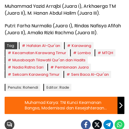
Muhammad Yazid Arrajbi (Juara I), Arkhaerga TM
(Juara II), M. Hanan Abdul Halim (Juara III).
Putri: Farha Nurmalia (Juara I), Rindas Nafisya Afifah
(Juara II), Amalia Rizki Rachma (Juara III).
Tag:
Hafalan Al-Qur'an
Karawang
Kecamatan Karawang Timur
Lomba
MTQH
Musabaqah Tilawatil Qur'an dan Hadits
Nadia Ratna Sari
Pembinaan Juara
Sekcam Karawang Timur
Seni Baca Al-Qur'an
Penulis: Rohendi
Editor: Rade
Muhamad Karya: TNI Kunci Keamanan
Bangsa, Modernisasi dan Kesejahteraan
Perlu Ditingkatkan