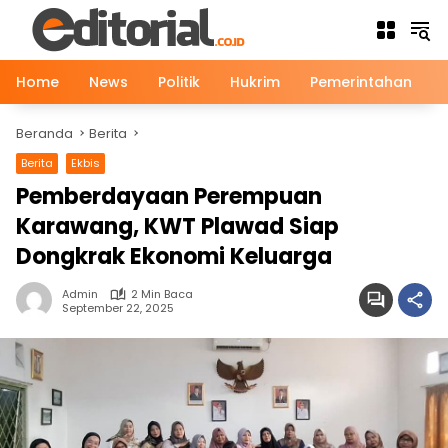
Langsung
ke
konten
Home
News
Politik
Hukrim
Pemerintahan
Beranda
Berita
Berita
Ekbis
Gaya Hidup
Pemberdayaan Perempuan
Karawang, KWT Plawad Siap
Dongkrak Ekonomi Keluarga
Admin
2 Min Baca
September 22, 2025