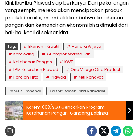
Kini, ibu-ibu Plawad siap berkarya. Dari pekarangan
yang sempit, mereka akan menciptakan produk-
produk bernilai, membuktikan bahwa ketahanan
pangan dan kemandirian ekonomi bisa dimulai dari
hal-hal kecil di sekitar kita.
Tag:
Ekonomi Kreatif
Hendra Wijaya
Karawang
Kelompok Wanita Tani
Ketahanan Pangan
KWT
LPM Kelurahan Plawad
One Village One Product
Pardian Tirta
Plawad
Yeti Rohayati
Penulis: Rohendi
Editor: Raden Rizki Ramdani
Korem 063/SGJ Gencarkan Program
Ketahanan Pangan, Gandeng Babinsa
sebagai Profesor Pertanian