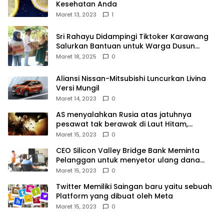
Kesehatan Anda
Maret 13, 2023
1
Sri Rahayu Didampingi Tiktoker Karawang
Salurkan Bantuan untuk Warga Dusun
Kampek Desa Karangligar
Maret 18, 2025
0
Aliansi Nissan-Mitsubishi Luncurkan Livina
Versi Mungil
Maret 14, 2023
0
AS menyalahkan Rusia atas jatuhnya
pesawat tak berawak di Laut Hitam,
Moskow menyangkal
Maret 15, 2023
0
CEO Silicon Valley Bridge Bank Meminta
Pelanggan untuk menyetor ulang dana
Mereka
Maret 15, 2023
0
Twitter Memiliki Saingan baru yaitu sebuah
Platform yang dibuat oleh Meta
Maret 15, 2023
0