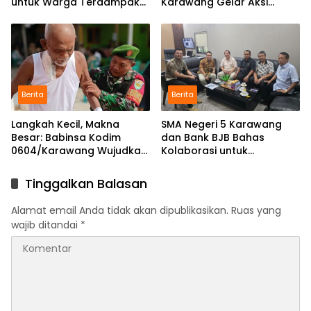
untuk Warga Terdampak
Karawang Gelar Aksi
Kekeringan di Karawang
Bersih Lingkungan di
Selatan
Ciampel
Berita
Berita
Langkah Kecil, Makna
SMA Negeri 5 Karawang
Besar: Babinsa Kodim
dan Bank BJB Bahas
0604/Karawang Wujudkan
Kolaborasi untuk
7 Pilar Pangkal Perjuangan
Pengembangan Program
Pendidikan
Tinggalkan Balasan
Alamat email Anda tidak akan dipublikasikan.
Ruas yang
wajib ditandai
*