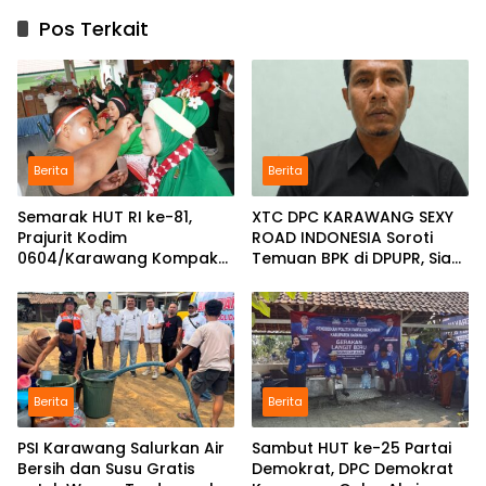
Pos Terkait
Berita
Berita
Semarak HUT RI ke-81,
XTC DPC KARAWANG SEXY
Prajurit Kodim
ROAD INDONESIA Soroti
0604/Karawang Kompak
Temuan BPK di DPUPR, Siap
Bersama Keluarga
Geruduk Kantor dan Lapor
ke Kejati
Berita
Berita
PSI Karawang Salurkan Air
Sambut HUT ke-25 Partai
Bersih dan Susu Gratis
Demokrat, DPC Demokrat