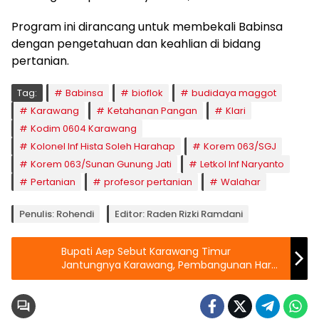
Program ini dirancang untuk membekali Babinsa
dengan pengetahuan dan keahlian di bidang
pertanian.
Tag:
Babinsa
bioflok
budidaya maggot
Karawang
Ketahanan Pangan
Klari
Kodim 0604 Karawang
Kolonel Inf Hista Soleh Harahap
Korem 063/SGJ
Korem 063/Sunan Gunung Jati
Letkol Inf Naryanto
Pertanian
profesor pertanian
Walahar
Penulis: Rohendi
Editor: Raden Rizki Ramdani
Bupati Aep Sebut Karawang Timur
Jantungnya Karawang, Pembangunan Harus
Terus Digas