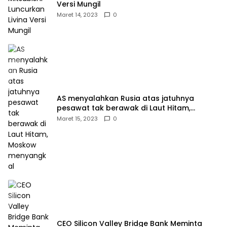
Versi Mungil
Maret 14, 2023
0
AS menyalahkan Rusia atas jatuhnya
pesawat tak berawak di Laut Hitam,
Moskow menyangkal
Maret 15, 2023
0
CEO Silicon Valley Bridge Bank Meminta