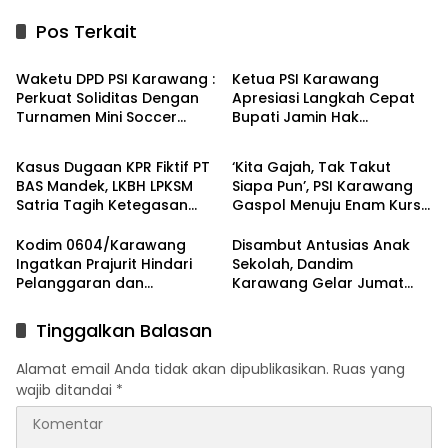
Pos Terkait
Berita
Berita
Waketu DPD PSI Karawang :
Ketua PSI Karawang
Perkuat Soliditas Dengan
Apresiasi Langkah Cepat
Turnamen Mini Soccer
Bupati Jamin Hak
Berita
Berita
GAJAH CUP
Pendidikan Karmila
Kasus Dugaan KPR Fiktif PT
‘Kita Gajah, Tak Takut
BAS Mandek, LKBH LPKSM
Siapa Pun’, PSI Karawang
Satria Tagih Ketegasan
Gaspol Menuju Enam Kursi
Kejari Karawang
DPRD
Kodim 0604/Karawang
Disambut Antusias Anak
Ingatkan Prajurit Hindari
Sekolah, Dandim
Pelanggaran dan
Karawang Gelar Jumat
Utamakan Disiplin
Berkah di Pedes
Tinggalkan Balasan
Alamat email Anda tidak akan dipublikasikan.
Ruas yang
wajib ditandai
*