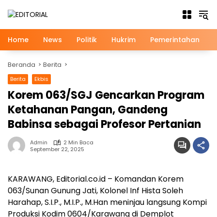
Langsung
ke
konten
Home
News
Politik
Hukrim
Pemerintahan
Beranda
Berita
Berita
Ekbis
Korem 063/SGJ Gencarkan Program
Ketahanan Pangan, Gandeng
Babinsa sebagai Profesor Pertanian
Admin
2 Min Baca
September 22, 2025
KARAWANG, Editorial.co.id – Komandan Korem
063/Sunan Gunung Jati, Kolonel Inf Hista Soleh
Harahap, S.I.P., M.I.P., M.Han meninjau langsung Kompi
Produksi Kodim 0604/Karawang di Demplot