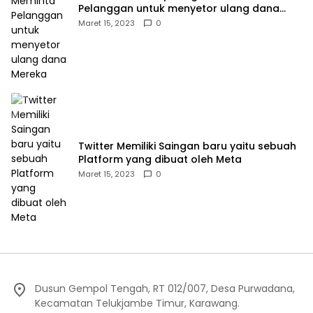
Pelanggan untuk menyetor ulang dana
Mereka
Maret 15, 2023
0
Twitter Memiliki Saingan baru yaitu sebuah
Platform yang dibuat oleh Meta
Maret 15, 2023
0
Dusun Gempol Tengah, RT 012/007, Desa Purwadana,
Kecamatan Telukjambe Timur, Karawang.