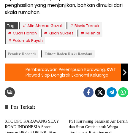
penghasilan yang menjanjikan, bahkan dimulai dari
skala rumahan.
Tag:
Atin Ahmad Gozali
Bisnis Ternak
Cuan Harian
Kisah Sukses
Milenial
Peternak Puyuh
Penulis: Rohendi
Editor: Raden Rizki Ramdani
Pemberdayaan Perempuan Karawang, KWT
Plawad Siap Dongkrak Ekonomi Keluarga
Pos Terkait
Berita
Berita
XTC DPC KARAWANG SEXY
PSI Karawang Salurkan Air Bersih
ROAD INDONESIA Soroti
dan Susu Gratis untuk Warga
Temuan BPK di DPUPR, Siap
Terdampak Kekeringan di