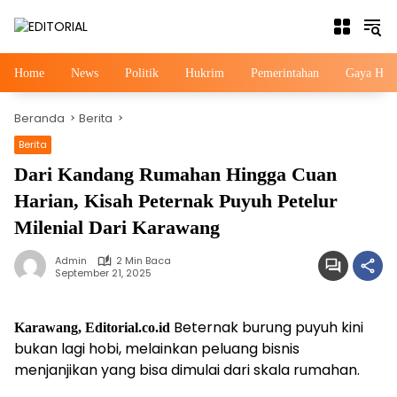
Langsung
ke
konten
Home
News
Politik
Hukrim
Pemerintahan
Gaya Hid
Beranda
Berita
Berita
Dari Kandang Rumahan Hingga Cuan
Harian, Kisah Peternak Puyuh Petelur
Milenial Dari Karawang
Admin
2 Min Baca
September 21, 2025
Beternak burung puyuh kini
Karawang, Editorial.co.id
bukan lagi hobi, melainkan peluang bisnis
menjanjikan yang bisa dimulai dari skala rumahan.