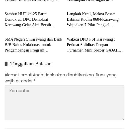
Berita
Berita
Geruduk Kantor dan Lapor ke
Karawang Selatan
Kejati
Sambut HUT ke-25 Partai
Langkah Kecil, Makna Besar:
Demokrat, DPC Demokrat
Babinsa Kodim 0604/Karawang
Karawang Gelar Aksi Bersih
Wujudkan 7 Pilar Pangkal
Berita
Berita
Lingkungan di Ciampel
Perjuangan
SMA Negeri 5 Karawang dan Bank
Waketu DPD PSI Karawang :
BJB Bahas Kolaborasi untuk
Perkuat Soliditas Dengan
Pengembangan Program
Turnamen Mini Soccer GAJAH
Pendidikan
CUP
Tinggalkan Balasan
Alamat email Anda tidak akan dipublikasikan.
Ruas yang
wajib ditandai
*