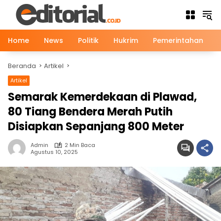
Langsung
ke
konten
Home
News
Politik
Hukrim
Pemerintahan
Beranda
Artikel
Artikel
Gaya Hidup
News
Semarak Kemerdekaan di Plawad,
80 Tiang Bendera Merah Putih
Disiapkan Sepanjang 800 Meter
Admin
2 Min Baca
Agustus 10, 2025