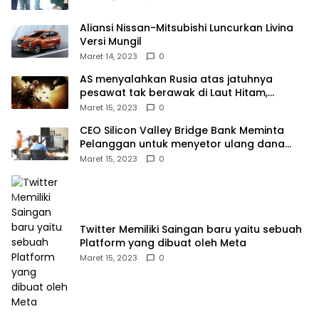
Aliansi Nissan-Mitsubishi Luncurkan Livina
Versi Mungil
Maret 14, 2023
0
AS menyalahkan Rusia atas jatuhnya
pesawat tak berawak di Laut Hitam,
Moskow menyangkal
Maret 15, 2023
0
CEO Silicon Valley Bridge Bank Meminta
Pelanggan untuk menyetor ulang dana
Mereka
Maret 15, 2023
0
Twitter Memiliki Saingan baru yaitu sebuah
Platform yang dibuat oleh Meta
Maret 15, 2023
0