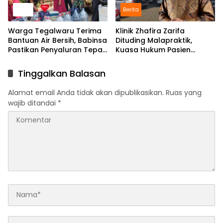
News
Berita
Warga Tegalwaru Terima
Klinik Zhafira Zarifa
Bantuan Air Bersih, Babinsa
Dituding Malapraktik,
Pastikan Penyaluran Tepat
Kuasa Hukum Pasien
Sasaran
Layangkan Somasi, Potensi
Dibawa ke Ranah Hukum
Tinggalkan Balasan
Alamat email Anda tidak akan dipublikasikan.
Ruas yang
wajib ditandai
*