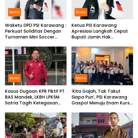
Berita
Berita
Waketu DPD PSI Karawang :
Ketua PSI Karawang
Perkuat Soliditas Dengan
Apresiasi Langkah Cepat
Turnamen Mini Soccer
Bupati Jamin Hak
GAJAH CUP
Pendidikan Karmila
Berita
Berita
Kasus Dugaan KPR Fiktif PT
‘Kita Gajah, Tak Takut
BAS Mandek, LKBH LPKSM
Siapa Pun’, PSI Karawang
Satria Tagih Ketegasan
Gaspol Menuju Enam Kursi
Kejari Karawang
DPRD