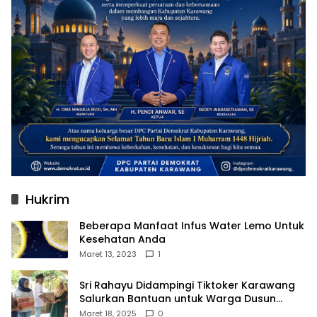
Hukrim
Beberapa Manfaat Infus Water Lemo Untuk
Kesehatan Anda
Maret 13, 2023
1
Sri Rahayu Didampingi Tiktoker Karawang
Salurkan Bantuan untuk Warga Dusun
Kampek Desa Karangligar
Maret 18, 2025
0