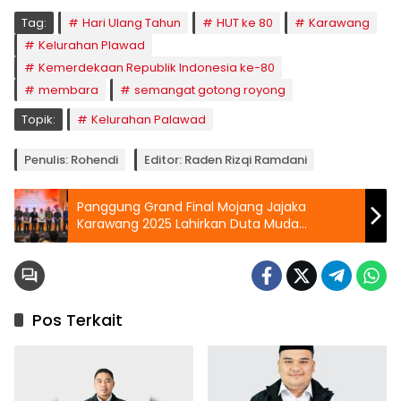
Tag:
Hari Ulang Tahun
HUT ke 80
Karawang
Kelurahan Plawad
Kemerdekaan Republik Indonesia ke-80
membara
semangat gotong royong
Topik:
Kelurahan Palawad
Penulis: Rohendi
Editor: Raden Rizqi Ramdani
Panggung Grand Final Mojang Jajaka
Karawang 2025 Lahirkan Duta Muda
Berkarakter
Pos Terkait