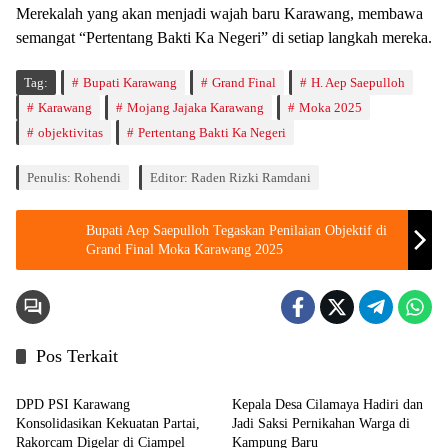
Merekalah yang akan menjadi wajah baru Karawang, membawa
semangat “Pertentang Bakti Ka Negeri” di setiap langkah mereka.
Tag:
Bupati Karawang
Grand Final
H. Aep Saepulloh
Karawang
Mojang Jajaka Karawang
Moka 2025
objektivitas
Pertentang Bakti Ka Negeri
Penulis: Rohendi
Editor: Raden Rizki Ramdani
Bupati Aep Saepulloh Tegaskan Penilaian Objektif di
Grand Final Moka Karawang 2025
Pos Terkait
Berita
Berita
DPD PSI Karawang
Kepala Desa Cilamaya Hadiri dan
Konsolidasikan Kekuatan Partai,
Jadi Saksi Pernikahan Warga di
Rakorcam Digelar di Ciampel
Kampung Baru