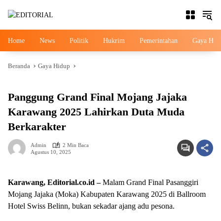
Langsung
ke
konten
Home
News
Politik
Hukrim
Pemerintahan
Gaya Hid
Beranda
Gaya Hidup
Gaya Hidup
Panggung Grand Final Mojang Jajaka
Karawang 2025 Lahirkan Duta Muda
Berkarakter
Admin
2 Min Baca
Agustus 10, 2025
Karawang, Editorial.co.id –
Malam Grand Final Pasanggiri
Mojang Jajaka (Moka) Kabupaten Karawang 2025 di Ballroom
Hotel Swiss Belinn, bukan sekadar ajang adu pesona.