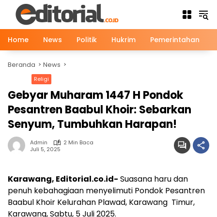
Langsung
ke
konten
Home
News
Politik
Hukrim
Pemerintahan
Beranda
News
News
Religi
Gebyar Muharam 1447 H Pondok
Pesantren Baabul Khoir: Sebarkan
Senyum, Tumbuhkan Harapan!
Admin
2 Min Baca
Juli 5, 2025
Karawang, Editorial.co.id-
Suasana haru dan
penuh kebahagiaan menyelimuti Pondok Pesantren
Baabul Khoir Kelurahan Plawad, Karawang Timur,
Karawang, Sabtu, 5 Juli 2025.