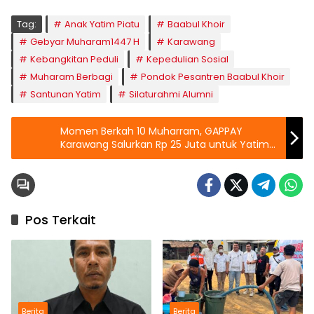
Tag:
Anak Yatim Piatu
Baabul Khoir
Gebyar Muharam1447 H
Karawang
Kebangkitan Peduli
Kepedulian Sosial
Muharam Berbagi
Pondok Pesantren Baabul Khoir
Santunan Yatim
Silaturahmi Alumni
Momen Berkah 10 Muharram, GAPPAY
Karawang Salurkan Rp 25 Juta untuk Yatim
Piatu
Pos Terkait
Berita
Berita