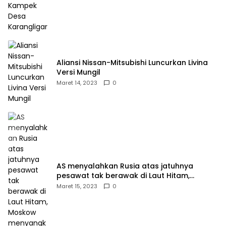
Aliansi Nissan-Mitsubishi Luncurkan Livina
Versi Mungil
Maret 14, 2023
0
AS menyalahkan Rusia atas jatuhnya
pesawat tak berawak di Laut Hitam,
Moskow menyangkal
Maret 15, 2023
0