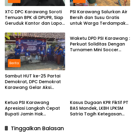
XTC DPC Karawang Soroti
PSI Karawang Salurkan Air
Temuan BPK di DPUPR, Siap
Bersih dan Susu Gratis
Geruduk Kantor dan Lapor
untuk Warga Terdampak
Berita
ke Kejati
Kekeringan di Karawang
Selatan
Waketu DPD PSI Karawang :
Perkuat Soliditas Dengan
Turnamen Mini Soccer
GAJAH CUP
Berita
Sambut HUT ke-25 Partai
Demokrat, DPC Demokrat
Karawang Gelar Aksi
Berita
Berita
Bersih Lingkungan di
Ciampel
Ketua PSI Karawang
Kasus Dugaan KPR Fiktif PT
Apresiasi Langkah Cepat
BAS Mandek, LKBH LPKSM
Bupati Jamin Hak
Satria Tagih Ketegasan
Pendidikan Karmila
Kejari Karawang
Tinggalkan Balasan