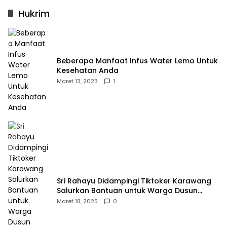
Hukrim
Beberapa Manfaat Infus Water Lemo Untuk
Kesehatan Anda
Maret 13, 2023
1
Sri Rahayu Didampingi Tiktoker Karawang
Salurkan Bantuan untuk Warga Dusun
Kampek Desa Karangligar
Maret 18, 2025
0