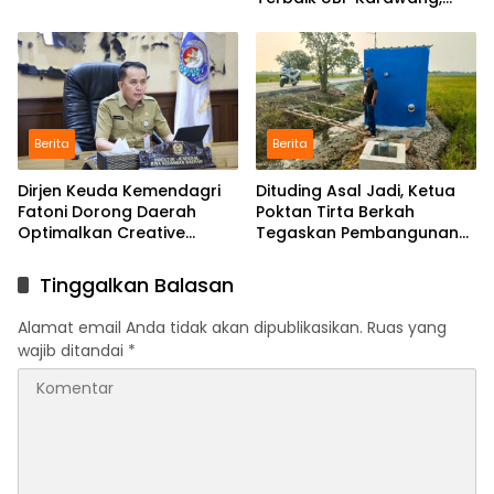
Bukti Semangat Belajar
Tak Mengenal Usia
Berita
Berita
Dirjen Keuda Kemendagri
Dituding Asal Jadi, Ketua
Fatoni Dorong Daerah
Poktan Tirta Berkah
Optimalkan Creative
Tegaskan Pembangunan
Financing dan KPBU
IRPOM Sudah Capai 70
Persen
Tinggalkan Balasan
Alamat email Anda tidak akan dipublikasikan.
Ruas yang
wajib ditandai
*