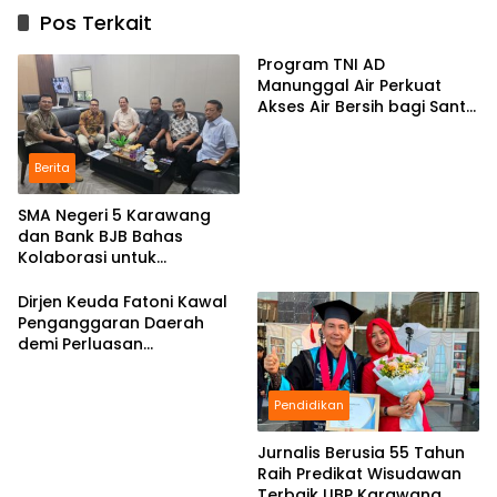
Pos Terkait
Program TNI AD
Manunggal Air Perkuat
Akses Air Bersih bagi Santri
d Karawang
Berita
SMA Negeri 5 Karawang
dan Bank BJB Bahas
Kolaborasi untuk
Pengembangan Program
Pendidikan
Dirjen Keuda Fatoni Kawal
Penganggaran Daerah
demi Perluasan
Kepesertaan BPJS
Ketenagakerjaan di Bali
Pendidikan
Jurnalis Berusia 55 Tahun
Raih Predikat Wisudawan
Terbaik UBP Karawang,