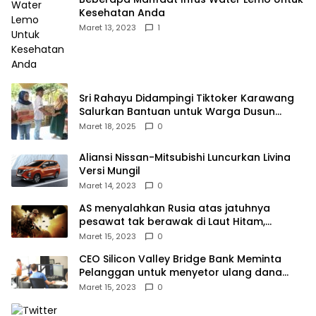
Kesehatan Anda
Maret 13, 2023
1
Sri Rahayu Didampingi Tiktoker Karawang
Salurkan Bantuan untuk Warga Dusun
Kampek Desa Karangligar
Maret 18, 2025
0
Aliansi Nissan-Mitsubishi Luncurkan Livina
Versi Mungil
Maret 14, 2023
0
AS menyalahkan Rusia atas jatuhnya
pesawat tak berawak di Laut Hitam,
Moskow menyangkal
Maret 15, 2023
0
CEO Silicon Valley Bridge Bank Meminta
Pelanggan untuk menyetor ulang dana
Mereka
Maret 15, 2023
0