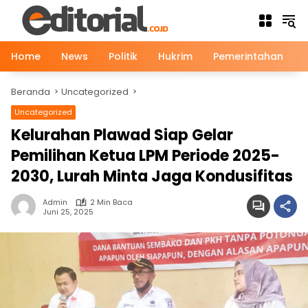
Langsung
ke
konten
Home
News
Politik
Hukrim
Pemerintahan
Beranda
Uncategorized
Uncategorized
Kelurahan Plawad Siap Gelar
Pemilihan Ketua LPM Periode 2025-
2030, Lurah Minta Jaga Kondusifitas
Admin
2 Min Baca
Juni 25, 2025