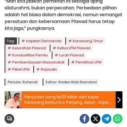
“Mari kita jadikan pemilihan ini sebagai ajang
silaturahmi, bukan perpecahan. Perbedaan pilihan
adalah hal biasa dalam demokrasi, namun semangat
persatuan dan kebersamaan Plawad harus tetap
kita jaga,” pungkasnya.
Tag:
Hajatan Demokrasi
Karawang Timur
Kelurahan Plawad
Ketua LPM Plawad
Kondusifitas Pemilu
Lurah Plawad
Pemberdayaan Masyarakat
Pemilihan LPM
Pilket LPM
Ropiudin
Penulis: Rohendi
Editor: Raden Rizki Ramdani
Penyitaan Uang Rp101 Miliar oleh Kejari
Karawang Berbuntut Panjang, Askun : Kajari
Offside, Kalau Butuh Panggung Saya
Siapkan!