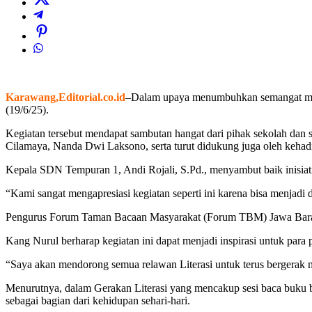
Karawang,Editorial.co.id
–Dalam upaya menumbuhkan semangat memb
(19/6/25).
Kegiatan tersebut mendapat sambutan hangat dari pihak sekolah dan 
Cilamaya, Nanda Dwi Laksono, serta turut didukung juga oleh kehad
Kepala SDN Tempuran 1, Andi Rojali, S.Pd., menyambut baik inisiatif 
“Kami sangat mengapresiasi kegiatan seperti ini karena bisa menjad
Pengurus Forum Taman Bacaan Masyarakat (Forum TBM) Jawa Barat Nur
Kang Nurul berharap kegiatan ini dapat menjadi inspirasi untuk pa
“Saya akan mendorong semua relawan Literasi untuk terus bergera
Menurutnya, dalam Gerakan Literasi yang mencakup sesi baca buku be
sebagai bagian dari kehidupan sehari-hari.