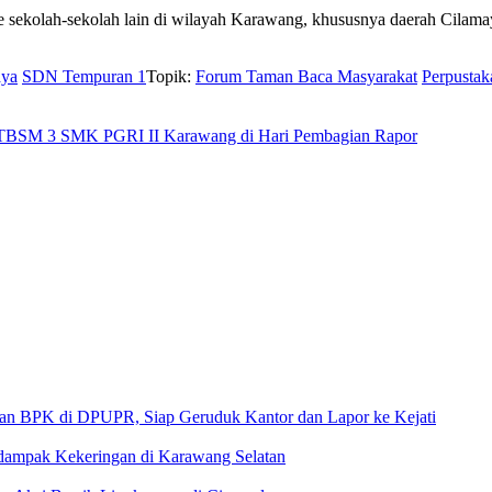
ke sekolah-sekolah lain di wilayah Karawang, khususnya daerah Cilamaya
aya
SDN Tempuran 1
Topik:
Forum Taman Baca Masyarakat
Perpustak
as TBSM 3 SMK PGRI II Karawang di Hari Pembagian Rapor
 di DPUPR, Siap Geruduk Kantor dan Lapor ke Kejati
rdampak Kekeringan di Karawang Selatan