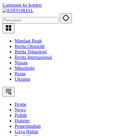
Langsung ke konten
Manfaat Buah
Berita Otomotif
Berita Teknologi
Berita Internasional
Nissan
Mitsubishi
Rusia
Ukraina
Home
News
Politik
Hukrim
Pemerintahan
Gaya Hidup