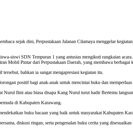
aca sejak dini, Perpustakaan Jalanan Cilamaya menggelar kegiatan
siswa-siswi SDN Tempuran 1 yang antusias mengikuti rangkaian acara.
iran Mobil Pintar dari Perpustakaan Daerah, yang membawa berbagai k
tersebut, bahkan ia sangat mengapresiasi kegiatan itu.
i dorongan positif bagi anak-anak untuk mencintai buku dan memperlua
ul Ilmi atau biasa disapa Kang Nurul turut hadir Bertemu langsung 
ra pemuda di Kabupaten Karawang.
k mendekatkan buku bacaan yang baik untuk masyarakat Kabupaten Kar
rsama, diskusi ringan, serta pengenalan buku cerita yang disesuaikan