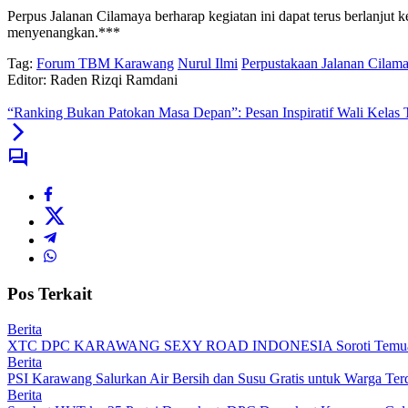
Perpus Jalanan Cilamaya berharap kegiatan ini dapat terus berlanjut 
menyenangkan.***
Tag:
Forum TBM Karawang
Nurul Ilmi
Perpustakaan Jalanan Cilam
Editor: Raden Rizqi Ramdani
“Ranking Bukan Patokan Masa Depan”: Pesan Inspiratif Wali Kel
Pos Terkait
Berita
XTC DPC KARAWANG SEXY ROAD INDONESIA Soroti Temuan BPK
Berita
PSI Karawang Salurkan Air Bersih dan Susu Gratis untuk Warga Te
Berita