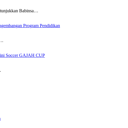
itunjukkan Babinsa…
ngembangan Program Pendidikan
i…
 Mini Soccer GAJAH CUP
…