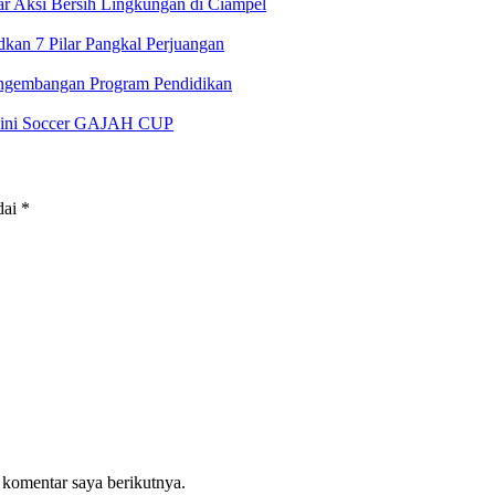
 Aksi Bersih Lingkungan di Ciampel
an 7 Pilar Pangkal Perjuangan
ngembangan Program Pendidikan
 Mini Soccer GAJAH CUP
dai
*
 komentar saya berikutnya.