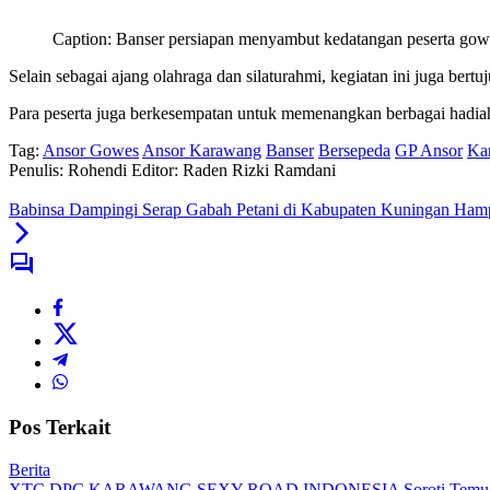
Caption: Banser persiapan menyambut kedatangan peserta gow
Selain sebagai ajang olahraga dan silaturahmi, kegiatan ini juga bertu
Para peserta juga berkesempatan untuk memenangkan berbagai hadiah 
Tag:
Ansor Gowes
Ansor Karawang
Banser
Bersepeda
GP Ansor
Ka
Penulis: Rohendi
Editor: Raden Rizki Ramdani
Babinsa Dampingi Serap Gabah Petani di Kabupaten Kuningan Hamp
Pos Terkait
Berita
XTC DPC KARAWANG SEXY ROAD INDONESIA Soroti Temuan BPK