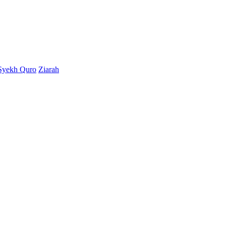
Syekh Quro
Ziarah