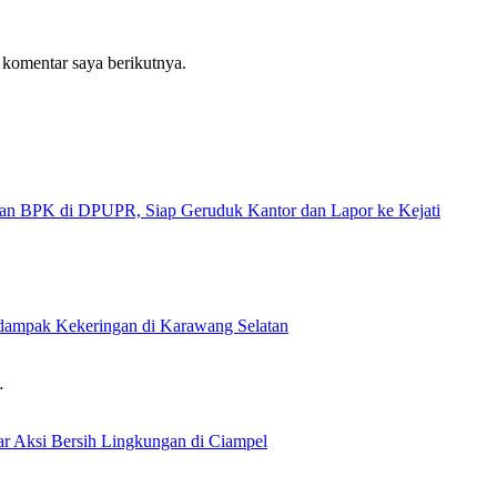
 komentar saya berikutnya.
 di DPUPR, Siap Geruduk Kantor dan Lapor ke Kejati
rdampak Kekeringan di Karawang Selatan
…
 Aksi Bersih Lingkungan di Ciampel