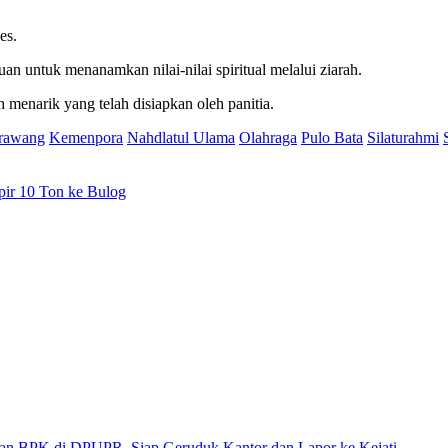
es.
juan untuk menanamkan nilai-nilai spiritual melalui ziarah.
menarik yang telah disiapkan oleh panitia.
rawang
Kemenpora
Nahdlatul Ulama
Olahraga
Pulo Bata
Silaturahmi
ir 10 Ton ke Bulog
 di DPUPR, Siap Geruduk Kantor dan Lapor ke Kejati