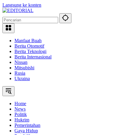
Langsung ke konten
Manfaat Buah
Berita Otomotif
Berita Teknologi
Berita Internasional
Nissan
Mitsubishi
Rusia
Ukraina
Home
News
Politik
Hukrim
Pemerintahan
Gaya Hidup