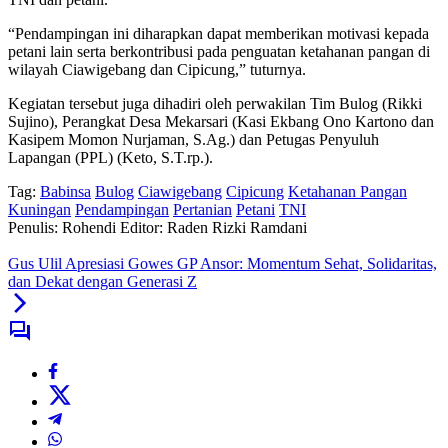
“Pendampingan ini diharapkan dapat memberikan motivasi kepada
petani lain serta berkontribusi pada penguatan ketahanan pangan di
wilayah Ciawigebang dan Cipicung,” tuturnya.
Kegiatan tersebut juga dihadiri oleh perwakilan Tim Bulog (Rikki
Sujino), Perangkat Desa Mekarsari (Kasi Ekbang Ono Kartono dan
Kasipem Momon Nurjaman, S.Ag.) dan Petugas Penyuluh
Lapangan (PPL) (Keto, S.T.rp.).
Tag:
Babinsa
Bulog
Ciawigebang
Cipicung
Ketahanan Pangan
Kuningan
Pendampingan
Pertanian
Petani
TNI
Penulis: Rohendi
Editor: Raden Rizki Ramdani
Gus Ulil Apresiasi Gowes GP Ansor: Momentum Sehat, Solidaritas,
dan Dekat dengan Generasi Z