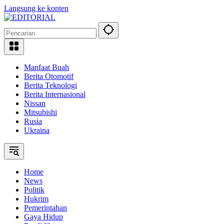
Langsung ke konten
Manfaat Buah
Berita Otomotif
Berita Teknologi
Berita Internasional
Nissan
Mitsubishi
Rusia
Ukraina
Home
News
Politik
Hukrim
Pemerintahan
Gaya Hidup