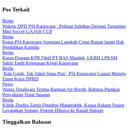
Pos Terkait
Berita
Waketu DPD PSI Karawang : Perkuat Soliditas Dengan Turnamen
Mini Soccer GAJAH CUP
Berita
Ketua PSI Karawang Apresiasi Langkah Cepat Bupati Jamin Hak
Pendidikan Karmila
Berita
Kasus Dugaan KPR Fiktif PT BAS Mandek, LKBH LPKSM
Satria Tagih Ketegasan Kejari Karawang
Berita
‘Kita Gajah, Tak Takut Siapa Pun’, PSI Karawang Gaspol Menuju
Enam Kursi DPRD
News
Warga Tegalwaru Terima Bantuan Air Bersih, Babinsa Pastikan
Penyaluran Tepat Sasaran
Berita
Klinik Zhafira Zarifa Dituding Malapraktik, Kuasa Hukum Pasien
Layangkan Somasi, Potensi Dibawa ke Ranah Hukum
Tinggalkan Balasan