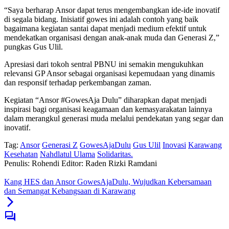
“Saya berharap Ansor dapat terus mengembangkan ide-ide inovatif
di segala bidang. Inisiatif gowes ini adalah contoh yang baik
bagaimana kegiatan santai dapat menjadi medium efektif untuk
mendekatkan organisasi dengan anak-anak muda dan Generasi Z,”
pungkas Gus Ulil.
Apresiasi dari tokoh sentral PBNU ini semakin mengukuhkan
relevansi GP Ansor sebagai organisasi kepemudaan yang dinamis
dan responsif terhadap perkembangan zaman.
Kegiatan “Ansor #GowesAja Dulu” diharapkan dapat menjadi
inspirasi bagi organisasi keagamaan dan kemasyarakatan lainnya
dalam merangkul generasi muda melalui pendekatan yang segar dan
inovatif.
Tag:
Ansor
Generasi Z
GowesAjaDulu
Gus Ulil
Inovasi
Karawang
Kesehatan
Nahdlatul Ulama
Solidaritas.
Penulis: Rohendi
Editor: Raden Rizki Ramdani
Kang HES dan Ansor GowesAjaDulu, Wujudkan Kebersamaan
dan Semangat Kebangsaan di Karawang