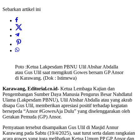
Sebarkan artikel ini
Poto :Ketua Lakpesdam PBNU Ulil Abshar Abdalla
atau Gus Ulil saat memgikuti Gowes bersam GP Ansor
di Karawang. (Dok : Istimewa)
Karawang, Editorial.co.id-
Ketua Lembaga Kajian dan
Pengembangan Sumber Daya Manusia Pengurus Besar Nahdlatul
Ulama (Lakpesdam PBNU), Ulil Abshar Abdalla atau yang akrab
disapa Gus Ulil, memberikan apresiasi positif terhadap kegiatan
bersepeda “Ansor #GowesAja Dulu” yang diselenggarakan oleh
Gerakan Pemuda (GP) Ansor.
Pernyataan tersebut disampaikan Gus Ulil di Masjid Annur
Karawang pada Sabtu (19/4/2025), saat turut serta dalam rangkaian
acara gowes yang juga melibatkan Ketua Umum PP GP Ansor dan