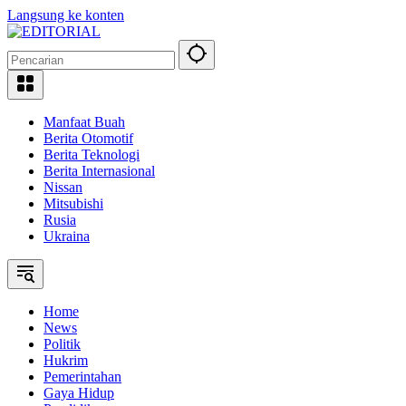
Langsung ke konten
Manfaat Buah
Berita Otomotif
Berita Teknologi
Berita Internasional
Nissan
Mitsubishi
Rusia
Ukraina
Home
News
Politik
Hukrim
Pemerintahan
Gaya Hidup