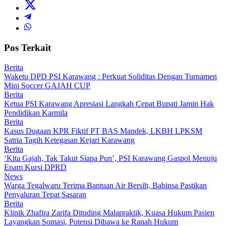
Pos Terkait
Berita
Waketu DPD PSI Karawang : Perkuat Soliditas Dengan Turnamen
Mini Soccer GAJAH CUP
Berita
Ketua PSI Karawang Apresiasi Langkah Cepat Bupati Jamin Hak
Pendidikan Karmila
Berita
Kasus Dugaan KPR Fiktif PT BAS Mandek, LKBH LPKSM
Satria Tagih Ketegasan Kejari Karawang
Berita
‘Kita Gajah, Tak Takut Siapa Pun’, PSI Karawang Gaspol Menuju
Enam Kursi DPRD
News
Warga Tegalwaru Terima Bantuan Air Bersih, Babinsa Pastikan
Penyaluran Tepat Sasaran
Berita
Klinik Zhafira Zarifa Dituding Malapraktik, Kuasa Hukum Pasien
Layangkan Somasi, Potensi Dibawa ke Ranah Hukum