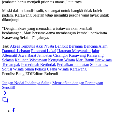
jembatan harus menjadi prioritas utama,” tuturnya.
Meski dalam kondisi sulit, semangat untuk bangkit tidak boleh
padam. Karawang Selatan tetap memiliki pesona yang layak untuk
dikunjungi.
“Dengan akses yang memadai, wisatawan akan kembali
berdatangan, Mari bersama-sama membangun kembali pariwisata
Karawang Selatan!” ajaknya.
Tag:
Akses Terputus
Aksi Nyata
Bangkit Bersama
Bencana Alam
Dampak Lebaran
Ekonomi Lokal
Harapan Masyarakat
Jalur
Alternatif
Jawa Barat
Jembatan Cicangor
Karawang
Karawang
Selatan
Keluhan Wisatawan
Kerugian Wisata
Mari Bantu
Pariwisata
Terdampak
Pemerintah Bertindak
Perbaikan Jembatan
Solidaritas.
Solusi Wisata
Suara Pelaku Usaha
Wisata Karawang
Penulis: Bang EDI
Editor: Rohendi
Jangan Nodai Indahnya Saling Memaafkan dengan Pertanyaan
Sensitif!