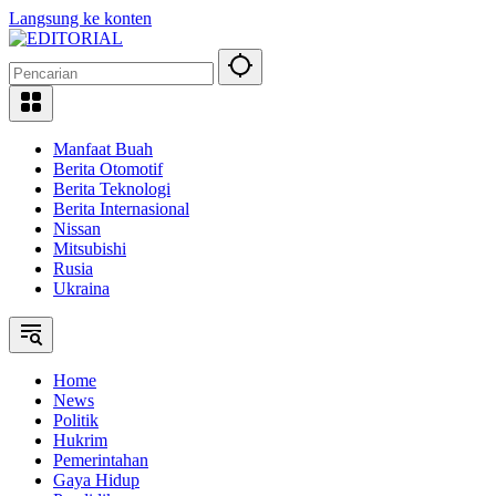
Langsung ke konten
Manfaat Buah
Berita Otomotif
Berita Teknologi
Berita Internasional
Nissan
Mitsubishi
Rusia
Ukraina
Home
News
Politik
Hukrim
Pemerintahan
Gaya Hidup