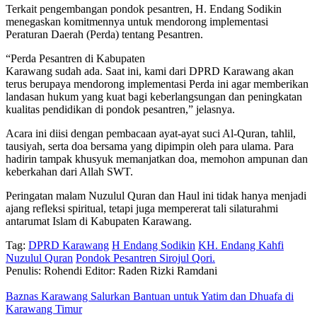
Terkait pengembangan pondok pesantren, H. Endang Sodikin
menegaskan komitmennya untuk mendorong implementasi
Peraturan Daerah (Perda) tentang Pesantren.
“Perda Pesantren di Kabupaten
Karawang sudah ada. Saat ini, kami dari DPRD Karawang akan
terus berupaya mendorong implementasi Perda ini agar memberikan
landasan hukum yang kuat bagi keberlangsungan dan peningkatan
kualitas pendidikan di pondok pesantren,” jelasnya.
Acara ini diisi dengan pembacaan ayat-ayat suci Al-Quran, tahlil,
tausiyah, serta doa bersama yang dipimpin oleh para ulama. Para
hadirin tampak khusyuk memanjatkan doa, memohon ampunan dan
keberkahan dari Allah SWT.
Peringatan malam Nuzulul Quran dan Haul ini tidak hanya menjadi
ajang refleksi spiritual, tetapi juga mempererat tali silaturahmi
antarumat Islam di Kabupaten Karawang.
Tag:
DPRD Karawang
H Endang Sodikin
KH. Endang Kahfi
Nuzulul Quran
Pondok Pesantren Sirojul Qori.
Penulis: Rohendi
Editor: Raden Rizki Ramdani
Baznas Karawang Salurkan Bantuan untuk Yatim dan Dhuafa di
Karawang Timur