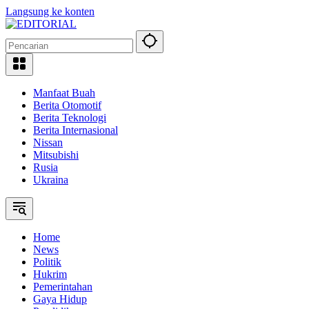
Langsung ke konten
Manfaat Buah
Berita Otomotif
Berita Teknologi
Berita Internasional
Nissan
Mitsubishi
Rusia
Ukraina
Home
News
Politik
Hukrim
Pemerintahan
Gaya Hidup