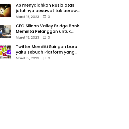
AS menyalahkan Rusia atas
jatuhnya pesawat tak berawak
di Laut Hitam, Moskow
Maret 15, 2023
0
menyangkal
CEO Silicon Valley Bridge Bank
Meminta Pelanggan untuk
menyetor ulang dana Mereka
Maret 15, 2023
0
Twitter Memiliki Saingan baru
yaitu sebuah Platform yang
dibuat oleh Meta
Maret 15, 2023
0