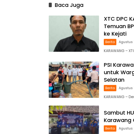
Baca Juga
XTC DPC K
Temuan BPK
ke Kejati
Berita
Agustus 
KARAWANG – XTC
PSI Karawa
untuk War
Selatan
Berita
Agustus 
KARAWANG – Dewa
Sambut HU
Karawang G
Berita
Agustus 