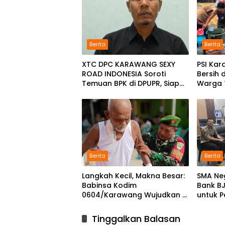
Berita
Berita
XTC DPC KARAWANG SEXY
PSI Kar
ROAD INDONESIA Soroti
Bersih 
Temuan BPK di DPUPR, Siap
Warga
Geruduk Kantor dan Lapor
Kekeri
ke Kejati
Selata
Berita
Berita
Langkah Kecil, Makna Besar:
SMA Ne
Babinsa Kodim
Bank B
0604/Karawang Wujudkan 7
untuk 
Pilar Pangkal Perjuangan
Progra
Tinggalkan Balasan