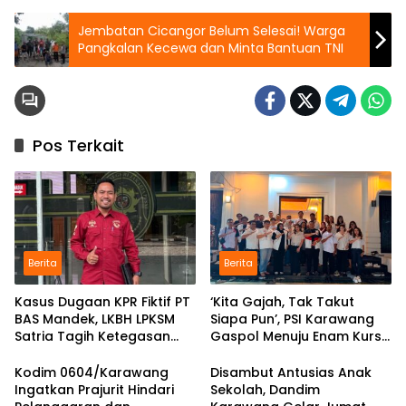
Jembatan Cicangor Belum Selesai! Warga
Pangkalan Kecewa dan Minta Bantuan TNI
Pos Terkait
Berita
Berita
Kasus Dugaan KPR Fiktif PT
‘Kita Gajah, Tak Takut
BAS Mandek, LKBH LPKSM
Siapa Pun’, PSI Karawang
Satria Tagih Ketegasan
Gaspol Menuju Enam Kursi
Kejari Karawang
DPRD
Kodim 0604/Karawang
Disambut Antusias Anak
Ingatkan Prajurit Hindari
Sekolah, Dandim