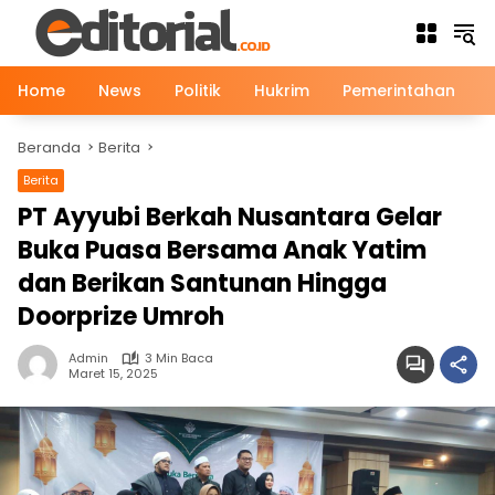
Langsung
ke
konten
Home
News
Politik
Hukrim
Pemerintahan
Beranda
Berita
Berita
PT Ayyubi Berkah Nusantara Gelar
Buka Puasa Bersama Anak Yatim
dan Berikan Santunan Hingga
Doorprize Umroh
Admin
3 Min Baca
Maret 15, 2025