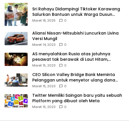
Sri Rahayu Didampingi Tiktoker Karawang
Salurkan Bantuan untuk Warga Dusun
Kampek Desa Karangligar
Maret 18, 2025
0
Aliansi Nissan-Mitsubishi Luncurkan Livina
Versi Mungil
Maret 14, 2023
0
AS menyalahkan Rusia atas jatuhnya
pesawat tak berawak di Laut Hitam,
Moskow menyangkal
Maret 15, 2023
0
CEO Silicon Valley Bridge Bank Meminta
Pelanggan untuk menyetor ulang dana
Mereka
Maret 15, 2023
0
Twitter Memiliki Saingan baru yaitu sebuah
Platform yang dibuat oleh Meta
Maret 15, 2023
0