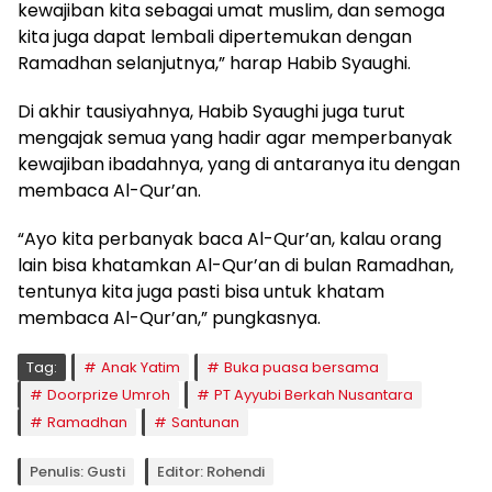
kewajiban kita sebagai umat muslim, dan semoga
kita juga dapat lembali dipertemukan dengan
Ramadhan selanjutnya,” harap Habib Syaughi.
Di akhir tausiyahnya, Habib Syaughi juga turut
mengajak semua yang hadir agar memperbanyak
kewajiban ibadahnya, yang di antaranya itu dengan
membaca Al-Qur’an.
“Ayo kita perbanyak baca Al-Qur’an, kalau orang
lain bisa khatamkan Al-Qur’an di bulan Ramadhan,
tentunya kita juga pasti bisa untuk khatam
membaca Al-Qur’an,” pungkasnya.
Tag:
Anak Yatim
Buka puasa bersama
Doorprize Umroh
PT Ayyubi Berkah Nusantara
Ramadhan
Santunan
Penulis: Gusti
Editor: Rohendi