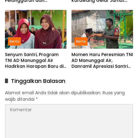
Pelanggaran dan
Karawang Gelar Jumat
Utamakan Disiplin
Berkah di Pedes
Berita
Berita
Senyum Santri, Program
Momen Haru Peresmian TNI
TNI AD Manunggal Air
AD Manunggal Air,
Hadirkan Harapan Baru di
Danramil Apresiasi Santri
Riyadul Ulum
Pembaca Al-Qur’an
Tinggalkan Balasan
Alamat email Anda tidak akan dipublikasikan.
Ruas yang
wajib ditandai
*